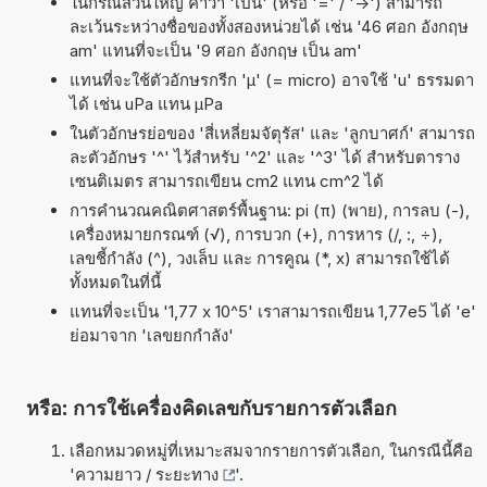
ในกรณีส่วนใหญ่ คำว่า 'เป็น' (หรือ '=' / '->') สามารถ
ละเว้นระหว่างชื่อของทั้งสองหน่วยได้ เช่น '46 ศอก อังกฤษ
am' แทนที่จะเป็น '9 ศอก อังกฤษ เป็น am'
แทนที่จะใช้ตัวอักษรกรีก 'µ' (= micro) อาจใช้ 'u' ธรรมดา
ได้ เช่น uPa แทน µPa
ในตัวอักษรย่อของ 'สี่เหลี่ยมจัตุรัส' และ 'ลูกบาศก์' สามารถ
ละตัวอักษร '^' ไว้สำหรับ '^2' และ '^3' ได้ สำหรับตาราง
เซนติเมตร สามารถเขียน cm2 แทน cm^2 ได้
การคำนวณคณิตศาสตร์พื้นฐาน: pi (π) (พาย), การลบ (-),
เครื่องหมายกรณฑ์ (√), การบวก (+), การหาร (/, :, ÷),
เลขชี้กำลัง (^), วงเล็บ และ การคูณ (*, x) สามารถใช้ได้
ทั้งหมดในที่นี้
แทนที่จะเป็น '1,77 x 10^5' เราสามารถเขียน 1,77e5 ได้ 'e'
ย่อมาจาก 'เลขยกกำลัง'
หรือ: การใช้เครื่องคิดเลขกับรายการตัวเลือก
เลือกหมวดหมู่ที่เหมาะสมจากรายการตัวเลือก, ในกรณีนี้คือ
'
ความยาว / ระยะทาง
'.