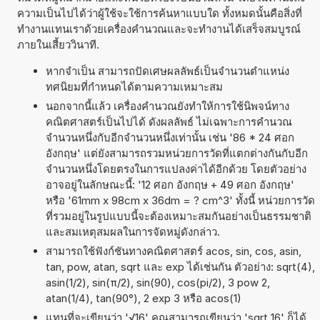
ความเป็นไปได้ว่าผู้ใช้จะใช้การค้นหาแบบใด ทั้งหมดนั้นคือสิ่งที่
ทำงานแทนเราด้วยเครื่องคำนวณและจะทำงานได้เสร็จสมบูรณ์
ภายในเสี้ยววินาที.
หากจำเป็น สามารถปัดเศษผลลัพธ์เป็นจำนวนตำแหน่ง
ทศนิยมที่กำหนดได้ตามความเหมาะสม
นอกจากนี้แล้ว เครื่องคำนวณยังทำให้การใช้นิพจน์ทาง
คณิตศาสตร์เป็นไปได้ ดังผลลัพธ์ ไม่เฉพาะการคำนวณ
จำนวนหนึ่งกับอีกจำนวนหนึ่งเท่านั้น เช่น '86 * 24 ศอก
อังกฤษ' แต่ยังสามารถรวมหน่วยการวัดที่แตกต่างกันกับอีก
จำนวนหนึ่งโดยตรงในการแปลงค่าได้อีกด้วย โดยตัวอย่าง
อาจอยู่ในลักษณะนี้: '12 ศอก อังกฤษ + 49 ศอก อังกฤษ'
หรือ '61mm x 98cm x 36dm = ? cm^3' ทั้งนี้ หน่วยการวัด
ที่รวมอยู่ในรูปแบบนี้จะต้องเหมาะสมกันอย่างเป็นธรรมชาติ
และสมเหตุสมผลในการจัดหมู่ดังกล่าว.
สามารถใช้ฟังก์ชันทางคณิตศาสตร์ acos, sin, cos, asin,
tan, pow, atan, sqrt และ exp ได้เช่นกัน ตัวอย่าง: sqrt(4),
asin(1/2), sin(π/2), sin(90), cos(pi/2), 3 pow 2,
atan(1/4), tan(90°), 2 exp 3 หรือ acos(1)
แทนที่จะเขียนว่า '√16' คุณสามารถเขียนว่า 'sqrt 16' ก็ได้