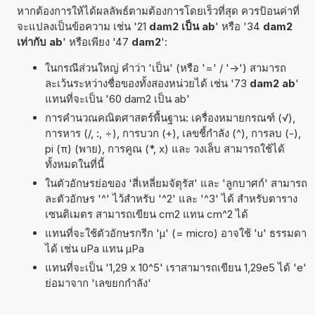
หากต้องการให้ได้ผลลัพธ์ตามต้องการโดยเร็วที่สุด ควรป้อนค่าที่
จะแปลงเป็นข้อความ เช่น '21
dam2 เป็น ab
' หรือ '34
dam2
เท่ากับ ab
' หรือเพียง '47
dam2
':
ในกรณีส่วนใหญ่ คำว่า 'เป็น' (หรือ '=' / '->') สามารถ
ละเว้นระหว่างชื่อของทั้งสองหน่วยได้ เช่น '73
dam2 ab
'
แทนที่จะเป็น '60 dam2 เป็น ab'
การคำนวณคณิตศาสตร์พื้นฐาน: เครื่องหมายกรณฑ์ (√),
การหาร (/, :, ÷), การบวก (+), เลขชี้กำลัง (^), การลบ (-),
pi (π) (พาย), การคูณ (*, x) และ วงเล็บ สามารถใช้ได้
ทั้งหมดในที่นี้
ในตัวอักษรย่อของ 'สี่เหลี่ยมจัตุรัส' และ 'ลูกบาศก์' สามารถ
ละตัวอักษร '^' ไว้สำหรับ '^2' และ '^3' ได้ สำหรับตาราง
เซนติเมตร สามารถเขียน cm2 แทน cm^2 ได้
แทนที่จะใช้ตัวอักษรกรีก 'µ' (= micro) อาจใช้ 'u' ธรรมดา
ได้ เช่น uPa แทน µPa
แทนที่จะเป็น '1,29 x 10^5' เราสามารถเขียน 1,29e5 ได้ 'e'
ย่อมาจาก 'เลขยกกำลัง'