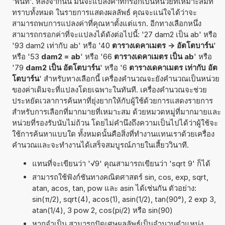
'พื้นที่'. หลังจากนั้น มันจะแปลงค่าที่กรอกเป็นหน่วยที่เหมาะสมที่
ทราบทั้งหมด ในรายการแสดงผลลัพธ์ คุณจะแน่ใจได้ว่าจะ
สามารถพบการแปลงค่าที่คุณหาตั้งแต่แรก. อีกทางเลือกหนึ่ง
สามารถกรอกค่าที่จะแปลงได้ดังต่อไปนี้: '27 dam2 เป็น ab' หรือ
'93 dam2 เท่ากับ ab' หรือ '40
ตารางเดคาเมตร -> อัตโตบาร์น
'
หรือ '53
dam2 = ab
' หรือ '66
ตารางเดคาเมตร เป็น ab
' หรือ
'79
dam2 เป็น อัตโตบาร์น
' หรือ '6
ตารางเดคาเมตร เท่ากับ อัต
โตบาร์น
' สำหรับทางเลือกนี้ เครื่องคำนวณจะยังคำนวณเป็นหน่วย
ของค่าเดิมจะที่แปลงโดยเฉพาะในทันที. เครื่องคำนวณจะช่วย
ประหยัดเวลาการค้นหาที่ยุ่งยากให้กับผู้ใช้ด้วยการแสดงรายการ
สำหรับการเลือกที่มากมายที่เหมาะสม ด้วยหมวดหมู่ที่มากมายและ
หน่วยที่รองรับนับไม่ถ้วน โดยไม่คำนึงถึงความเป็นไปได้ว่าผู้ใช้จะ
ใช้การค้นหาแบบใด ทั้งหมดนั้นคือสิ่งที่ทำงานแทนเราด้วยเครื่อง
คำนวณและจะทำงานได้เสร็จสมบูรณ์ภายในเสี้ยววินาที.
แทนที่จะเขียนว่า '√9' คุณสามารถเขียนว่า 'sqrt 9' ก็ได้
สามารถใช้ฟังก์ชันทางคณิตศาสตร์ sin, cos, exp, sqrt,
atan, acos, tan, pow และ asin ได้เช่นกัน ตัวอย่าง:
sin(π/2), sqrt(4), acos(1), asin(1/2), tan(90°), 2 exp 3,
atan(1/4), 3 pow 2, cos(pi/2) หรือ sin(90)
หากจำเป็น สามารถปัดเศษผลลัพธ์เป็นจำนวนตำแหน่ง