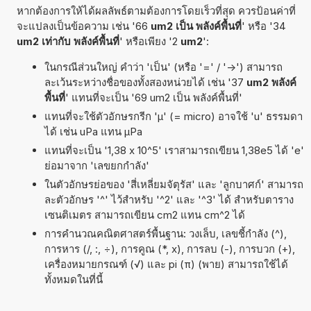
หากต้องการให้ได้ผลลัพธ์ตามต้องการโดยเร็วที่สุด ควรป้อนค่าที่
จะแปลงเป็นข้อความ เช่น '66
um2 เป็น พลังค์พื้นที่
' หรือ '34
um2 เท่ากับ พลังค์พื้นที่
' หรือเพียง '2
um2
':
ในกรณีส่วนใหญ่ คำว่า 'เป็น' (หรือ '=' / '->') สามารถ
ละเว้นระหว่างชื่อของทั้งสองหน่วยได้ เช่น '37
um2 พลังค์
พื้นที่
' แทนที่จะเป็น '69 um2 เป็น พลังค์พื้นที่'
แทนที่จะใช้ตัวอักษรกรีก 'µ' (= micro) อาจใช้ 'u' ธรรมดา
ได้ เช่น uPa แทน µPa
แทนที่จะเป็น '1,38 x 10^5' เราสามารถเขียน 1,38e5 ได้ 'e'
ย่อมาจาก 'เลขยกกำลัง'
ในตัวอักษรย่อของ 'สี่เหลี่ยมจัตุรัส' และ 'ลูกบาศก์' สามารถ
ละตัวอักษร '^' ไว้สำหรับ '^2' และ '^3' ได้ สำหรับตาราง
เซนติเมตร สามารถเขียน cm2 แทน cm^2 ได้
การคำนวณคณิตศาสตร์พื้นฐาน: วงเล็บ, เลขชี้กำลัง (^),
การหาร (/, :, ÷), การคูณ (*, x), การลบ (-), การบวก (+),
เครื่องหมายกรณฑ์ (√) และ pi (π) (พาย) สามารถใช้ได้
ทั้งหมดในที่นี้