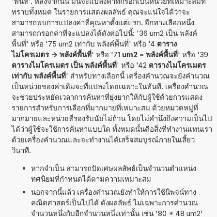
'พื้นที่'. หลังจากนั้น มันจะแปลงค่าที่กรอกเป็นหน่วยที่เหมาะสมที่
ทราบทั้งหมด ในรายการแสดงผลลัพธ์ คุณจะแน่ใจได้ว่าจะ
สามารถพบการแปลงค่าที่คุณหาตั้งแต่แรก. อีกทางเลือกหนึ่ง
สามารถกรอกค่าที่จะแปลงได้ดังต่อไปนี้: '36 um2 เป็น พลังค์
พื้นที่' หรือ '75 um2 เท่ากับ พลังค์พื้นที่' หรือ '4
ตาราง
ไมโครเมตร -> พลังค์พื้นที่
' หรือ '71
um2 = พลังค์พื้นที่
' หรือ '39
ตารางไมโครเมตร เป็น พลังค์พื้นที่
' หรือ '42
ตารางไมโครเมตร
เท่ากับ พลังค์พื้นที่
' สำหรับทางเลือกนี้ เครื่องคำนวณจะยังคำนวณ
เป็นหน่วยของค่าเดิมจะที่แปลงโดยเฉพาะในทันที. เครื่องคำนวณ
จะช่วยประหยัดเวลาการค้นหาที่ยุ่งยากให้กับผู้ใช้ด้วยการแสดง
รายการสำหรับการเลือกที่มากมายที่เหมาะสม ด้วยหมวดหมู่ที่
มากมายและหน่วยที่รองรับนับไม่ถ้วน โดยไม่คำนึงถึงความเป็นไป
ได้ว่าผู้ใช้จะใช้การค้นหาแบบใด ทั้งหมดนั้นคือสิ่งที่ทำงานแทนเรา
ด้วยเครื่องคำนวณและจะทำงานได้เสร็จสมบูรณ์ภายในเสี้ยว
วินาที.
หากจำเป็น สามารถปัดเศษผลลัพธ์เป็นจำนวนตำแหน่ง
ทศนิยมที่กำหนดได้ตามความเหมาะสม
นอกจากนี้แล้ว เครื่องคำนวณยังทำให้การใช้นิพจน์ทาง
คณิตศาสตร์เป็นไปได้ ดังผลลัพธ์ ไม่เฉพาะการคำนวณ
จำนวนหนึ่งกับอีกจำนวนหนึ่งเท่านั้น เช่น '80 * 48 um2'