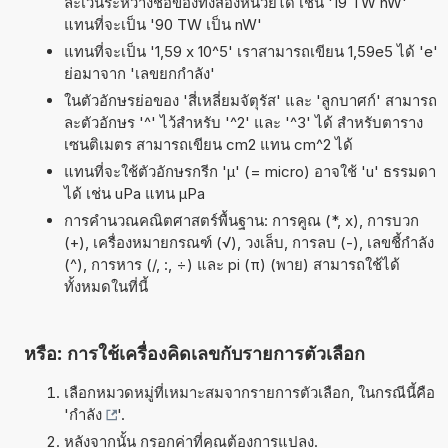
ละเว้นระหว่างชื่อของทั้งสองหน่วยได้ เช่น '19 TW nW'
แทนที่จะเป็น '90 TW เป็น nW'
แทนที่จะเป็น '1,59 x 10^5' เราสามารถเขียน 1,59e5 ได้ 'e'
ย่อมาจาก 'เลขยกกำลัง'
ในตัวอักษรย่อของ 'สี่เหลี่ยมจัตุรัส' และ 'ลูกบาศก์' สามารถ
ละตัวอักษร '^' ไว้สำหรับ '^2' และ '^3' ได้ สำหรับตาราง
เซนติเมตร สามารถเขียน cm2 แทน cm^2 ได้
แทนที่จะใช้ตัวอักษรกรีก 'µ' (= micro) อาจใช้ 'u' ธรรมดา
ได้ เช่น uPa แทน µPa
การคำนวณคณิตศาสตร์พื้นฐาน: การคูณ (*, x), การบวก
(+), เครื่องหมายกรณฑ์ (√), วงเล็บ, การลบ (-), เลขชี้กำลัง
(^), การหาร (/, :, ÷) และ pi (π) (พาย) สามารถใช้ได้
ทั้งหมดในที่นี้
หรือ: การใช้เครื่องคิดเลขกับรายการตัวเลือก
เลือกหมวดหมู่ที่เหมาะสมจากรายการตัวเลือก, ในกรณีนี้คือ
'
กำลัง
'.
หลังจากนั้น กรอกค่าที่คุณต้องการแปลง.