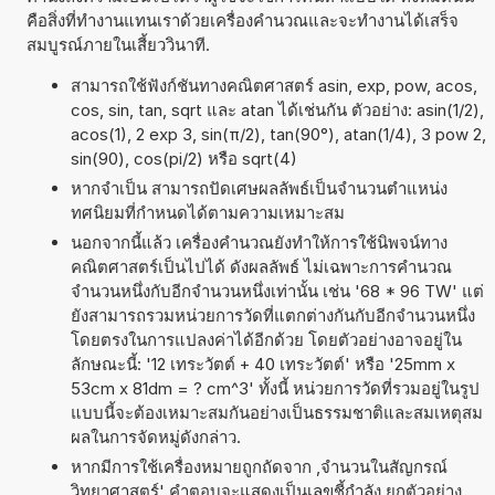
คือสิ่งที่ทำงานแทนเราด้วยเครื่องคำนวณและจะทำงานได้เสร็จ
สมบูรณ์ภายในเสี้ยววินาที.
สามารถใช้ฟังก์ชันทางคณิตศาสตร์ asin, exp, pow, acos,
cos, sin, tan, sqrt และ atan ได้เช่นกัน ตัวอย่าง: asin(1/2),
acos(1), 2 exp 3, sin(π/2), tan(90°), atan(1/4), 3 pow 2,
sin(90), cos(pi/2) หรือ sqrt(4)
หากจำเป็น สามารถปัดเศษผลลัพธ์เป็นจำนวนตำแหน่ง
ทศนิยมที่กำหนดได้ตามความเหมาะสม
นอกจากนี้แล้ว เครื่องคำนวณยังทำให้การใช้นิพจน์ทาง
คณิตศาสตร์เป็นไปได้ ดังผลลัพธ์ ไม่เฉพาะการคำนวณ
จำนวนหนึ่งกับอีกจำนวนหนึ่งเท่านั้น เช่น '68 * 96 TW' แต่
ยังสามารถรวมหน่วยการวัดที่แตกต่างกันกับอีกจำนวนหนึ่ง
โดยตรงในการแปลงค่าได้อีกด้วย โดยตัวอย่างอาจอยู่ใน
ลักษณะนี้: '12 เทระวัตต์ + 40 เทระวัตต์' หรือ '25mm x
53cm x 81dm = ? cm^3' ทั้งนี้ หน่วยการวัดที่รวมอยู่ในรูป
แบบนี้จะต้องเหมาะสมกันอย่างเป็นธรรมชาติและสมเหตุสม
ผลในการจัดหมู่ดังกล่าว.
หากมีการใช้เครื่องหมายถูกถัดจาก ,จำนวนในสัญกรณ์
วิทยาศาสตร์' คำตอบจะแสดงเป็นเลขชี้กำลัง ยกตัวอย่าง