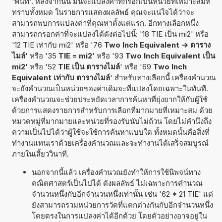
'พื้นที่'. หลังจากนั้น มันจะแปลงค่าที่กรอกเป็นหน่วยที่เหมาะสมที่
ทราบทั้งหมด ในรายการแสดงผลลัพธ์ คุณจะแน่ใจได้ว่าจะ
สามารถพบการแปลงค่าที่คุณหาตั้งแต่แรก. อีกทางเลือกหนึ่ง
สามารถกรอกค่าที่จะแปลงได้ดังต่อไปนี้: '18 TIE เป็น mi2' หรือ
'12 TIE เท่ากับ mi2' หรือ '76
Two Inch Equivalent -> ตาราง
ไมล์
' หรือ '35
TIE = mi2
' หรือ '93
Two Inch Equivalent เป็น
mi2
' หรือ '52
TIE เป็น ตารางไมล์
' หรือ '69
Two Inch
Equivalent เท่ากับ ตารางไมล์
' สำหรับทางเลือกนี้ เครื่องคำนวณ
จะยังคำนวณเป็นหน่วยของค่าเดิมจะที่แปลงโดยเฉพาะในทันที.
เครื่องคำนวณจะช่วยประหยัดเวลาการค้นหาที่ยุ่งยากให้กับผู้ใช้
ด้วยการแสดงรายการสำหรับการเลือกที่มากมายที่เหมาะสม ด้วย
หมวดหมู่ที่มากมายและหน่วยที่รองรับนับไม่ถ้วน โดยไม่คำนึงถึง
ความเป็นไปได้ว่าผู้ใช้จะใช้การค้นหาแบบใด ทั้งหมดนั้นคือสิ่งที่
ทำงานแทนเราด้วยเครื่องคำนวณและจะทำงานได้เสร็จสมบูรณ์
ภายในเสี้ยววินาที.
นอกจากนี้แล้ว เครื่องคำนวณยังทำให้การใช้นิพจน์ทาง
คณิตศาสตร์เป็นไปได้ ดังผลลัพธ์ ไม่เฉพาะการคำนวณ
จำนวนหนึ่งกับอีกจำนวนหนึ่งเท่านั้น เช่น '62 * 21 TIE' แต่
ยังสามารถรวมหน่วยการวัดที่แตกต่างกันกับอีกจำนวนหนึ่ง
โดยตรงในการแปลงค่าได้อีกด้วย โดยตัวอย่างอาจอยู่ใน