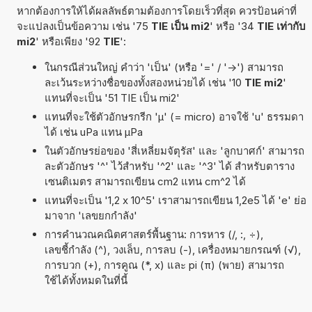
หากต้องการให้ได้ผลลัพธ์ตามต้องการโดยเร็วที่สุด ควรป้อนค่าที่
จะแปลงเป็นข้อความ เช่น '75
TIE เป็น mi2
' หรือ '34
TIE เท่ากับ
mi2
' หรือเพียง '92
TIE
':
ในกรณีส่วนใหญ่ คำว่า 'เป็น' (หรือ '=' / '->') สามารถ
ละเว้นระหว่างชื่อของทั้งสองหน่วยได้ เช่น '10
TIE mi2
'
แทนที่จะเป็น '51 TIE เป็น mi2'
แทนที่จะใช้ตัวอักษรกรีก 'µ' (= micro) อาจใช้ 'u' ธรรมดา
ได้ เช่น uPa แทน µPa
ในตัวอักษรย่อของ 'สี่เหลี่ยมจัตุรัส' และ 'ลูกบาศก์' สามารถ
ละตัวอักษร '^' ไว้สำหรับ '^2' และ '^3' ได้ สำหรับตาราง
เซนติเมตร สามารถเขียน cm2 แทน cm^2 ได้
แทนที่จะเป็น '1,2 x 10^5' เราสามารถเขียน 1,2e5 ได้ 'e' ย่อ
มาจาก 'เลขยกกำลัง'
การคำนวณคณิตศาสตร์พื้นฐาน: การหาร (/, :, ÷),
เลขชี้กำลัง (^), วงเล็บ, การลบ (-), เครื่องหมายกรณฑ์ (√),
การบวก (+), การคูณ (*, x) และ pi (π) (พาย) สามารถ
ใช้ได้ทั้งหมดในที่นี้