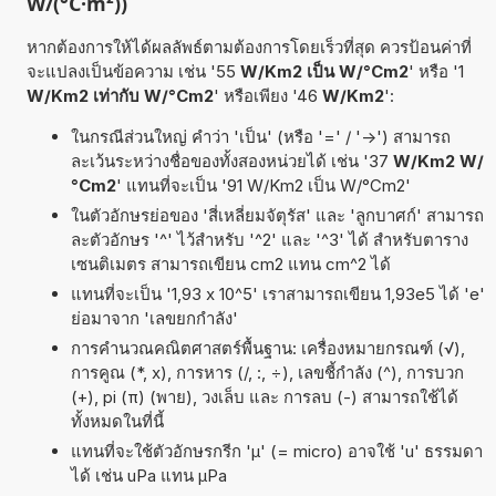
W/(°C·m²))
หากต้องการให้ได้ผลลัพธ์ตามต้องการโดยเร็วที่สุด ควรป้อนค่าที่
จะแปลงเป็นข้อความ เช่น '55
W/Km2 เป็น W/°Cm2
' หรือ '1
W/Km2 เท่ากับ W/°Cm2
' หรือเพียง '46
W/Km2
':
ในกรณีส่วนใหญ่ คำว่า 'เป็น' (หรือ '=' / '->') สามารถ
ละเว้นระหว่างชื่อของทั้งสองหน่วยได้ เช่น '37
W/Km2 W/
°Cm2
' แทนที่จะเป็น '91 W/Km2 เป็น W/°Cm2'
ในตัวอักษรย่อของ 'สี่เหลี่ยมจัตุรัส' และ 'ลูกบาศก์' สามารถ
ละตัวอักษร '^' ไว้สำหรับ '^2' และ '^3' ได้ สำหรับตาราง
เซนติเมตร สามารถเขียน cm2 แทน cm^2 ได้
แทนที่จะเป็น '1,93 x 10^5' เราสามารถเขียน 1,93e5 ได้ 'e'
ย่อมาจาก 'เลขยกกำลัง'
การคำนวณคณิตศาสตร์พื้นฐาน: เครื่องหมายกรณฑ์ (√),
การคูณ (*, x), การหาร (/, :, ÷), เลขชี้กำลัง (^), การบวก
(+), pi (π) (พาย), วงเล็บ และ การลบ (-) สามารถใช้ได้
ทั้งหมดในที่นี้
แทนที่จะใช้ตัวอักษรกรีก 'µ' (= micro) อาจใช้ 'u' ธรรมดา
ได้ เช่น uPa แทน µPa