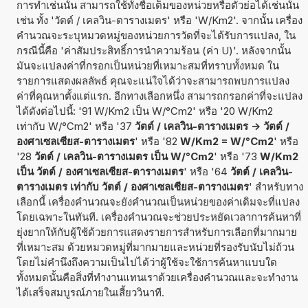
การทำเช่นนั้น สามารถใช้ทั้งชื่อเต็มของหน่วยหรือตัวย่อได้เช่นนั้น
เช่น ทั้ง 'วัตต์ / เคลวิน-ตารางเมตร' หรือ 'W/Km2'. จากนั้น เครื่อง
คำนวณจะระบุหมวดหมู่ของหน่วยการวัดที่จะได้รับการแปลง, ใน
กรณีนี้คือ 'ค่าสัมประสิทธิ์การนำความร้อน (ค่า U)'. หลังจากนั้น
มันจะแปลงค่าที่กรอกเป็นหน่วยที่เหมาะสมที่ทราบทั้งหมด ใน
รายการแสดงผลลัพธ์ คุณจะแน่ใจได้ว่าจะสามารถพบการแปลง
ค่าที่คุณหาตั้งแต่แรก. อีกทางเลือกหนึ่ง สามารถกรอกค่าที่จะแปลง
ได้ดังต่อไปนี้: '91 W/Km2 เป็น W/°Cm2' หรือ '20 W/Km2
เท่ากับ W/°Cm2' หรือ '37
วัตต์ / เคลวิน-ตารางเมตร -> วัตต์ /
องศาเซลเซียส-ตารางเมตร
' หรือ '82
W/Km2 = W/°Cm2
' หรือ
'28
วัตต์ / เคลวิน-ตารางเมตร เป็น W/°Cm2
' หรือ '73
W/Km2
เป็น วัตต์ / องศาเซลเซียส-ตารางเมตร
' หรือ '64
วัตต์ / เคลวิน-
ตารางเมตร เท่ากับ วัตต์ / องศาเซลเซียส-ตารางเมตร
' สำหรับทาง
เลือกนี้ เครื่องคำนวณจะยังคำนวณเป็นหน่วยของค่าเดิมจะที่แปลง
โดยเฉพาะในทันที. เครื่องคำนวณจะช่วยประหยัดเวลาการค้นหาที่
ยุ่งยากให้กับผู้ใช้ด้วยการแสดงรายการสำหรับการเลือกที่มากมาย
ที่เหมาะสม ด้วยหมวดหมู่ที่มากมายและหน่วยที่รองรับนับไม่ถ้วน
โดยไม่คำนึงถึงความเป็นไปได้ว่าผู้ใช้จะใช้การค้นหาแบบใด
ทั้งหมดนั้นคือสิ่งที่ทำงานแทนเราด้วยเครื่องคำนวณและจะทำงาน
ได้เสร็จสมบูรณ์ภายในเสี้ยววินาที.