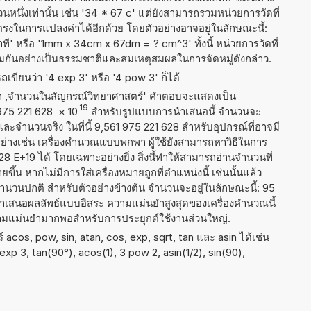
นึ่งเท่านั้น เช่น '34 * 67 c' แต่ยังสามารถรวมหน่วยการวัดที่
รงในการแปลงค่าได้อีกด้วย โดยตัวอย่างอาจอยู่ในลักษณะนี้:
ที' หรือ '1mm x 34cm x 67dm = ? cm^3' ทั้งนี้ หน่วยการวัดที่
มกันอย่างเป็นธรรมชาติและสมเหตุสมผลในการจัดหมู่ดังกล่าว.
เขียนว่า '4 exp 3' หรือ '4 pow 3' ก็ได้
าก ,จำนวนในสัญกรณ์วิทยาศาสตร์' คำตอบจะแสดงเป็น
19
 975 221 628
×
10
สำหรับรูปแบบการนำเสนอนี้ จำนวนจะ
 และจำนวนจริง ในที่นี้ 9,561 975 221 628 สำหรับอุปกรณ์ที่อาจมี
างเช่น เครื่องคำนวณแบบพกพา ผู้ใช้ยังสามารถหาวิธีในการ
8 E+19 ได้ โดยเฉพาะอย่างยิ่ง สิ่งนี้ทำให้สามารถอ่านจำนวนที่
ึ้น หากไม่มีการใส่เครื่องหมายถูกที่ตำแหน่งนี้ เช่นนั้นแล้ว
ำนวนปกติ สำหรับตัวอย่างข้างต้น จำนวนจะอยู่ในลักษณะนี้: 95
ำเสนอผลลัพธ์แบบอิสระ ความแม่นยำสูงสุดของเครื่องคำนวณนี้
ความแม่นยำมากพอสำหรับการประยุกต์ใช้งานส่วนใหญ่.
acos, pow, sin, atan, cos, exp, sqrt, tan และ asin ได้เช่น
2 exp 3, tan(90°), acos(1), 3 pow 2, asin(1/2), sin(90),