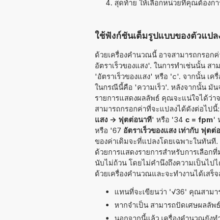
สุดท้าย ให้เลือกหน่วยที่คุณต้องก
ใช้ฟังก์ชันเต็มรูปแบบของตัวแปลง
ด้วยเครื่องคำนวณนี้ อาจสามารถกรอกค่าท
อัตราเร็วของแสง'. ในการทำเช่นนั้น สามาร
'อัตราเร็วของแสง' หรือ 'c'. จากนั้น เ
ในกรณีนี้คือ 'ความเร็ว'. หลังจากนั้น ม
รายการแสดงผลลัพธ์ คุณจะแน่ใจได้ว่าจ
สามารถกรอกค่าที่จะแปลงได้ดังต่อไปนี้: 
แสง -> ฟุตต่อนาที
' หรือ '34
c = fpm
' 
หรือ '67
อัตราเร็วของแสง เท่ากับ ฟุตต่
ของค่าเดิมจะที่แปลงโดยเฉพาะในทันที. เ
ด้วยการแสดงรายการสำหรับการเลือกที่ม
นับไม่ถ้วน โดยไม่คำนึงถึงความเป็นไปได
ด้วยเครื่องคำนวณและจะทำงานได้เสร็จส
แทนที่จะเขียนว่า '√36' คุณสามารถ
หากจำเป็น สามารถปัดเศษผลลัพ
นอกจากนี้แล้ว เครื่องคำนวณยังท