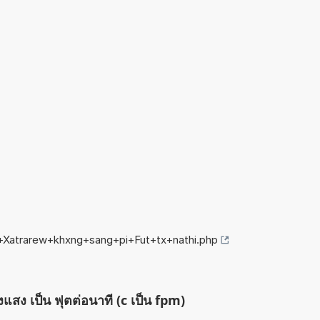
g+Xatrarew+khxng+sang+pi+Fut+tx+nathi.php
งแสง เป็น ฟุตต่อนาที (c เป็น fpm)