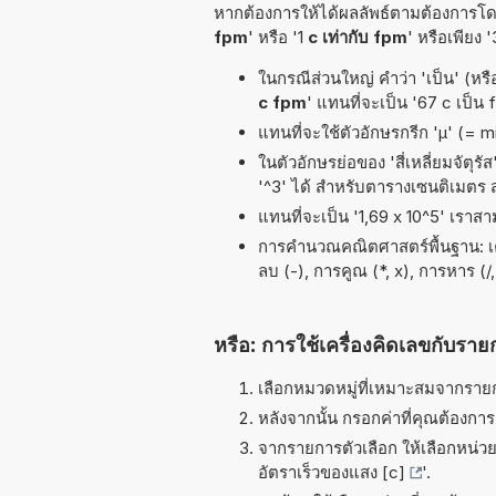
หากต้องการให้ได้ผลลัพธ์ตามต้องการโดย
fpm
' หรือ '1
c เท่ากับ fpm
' หรือเพียง 
ในกรณีส่วนใหญ่ คำว่า 'เป็น' (หรือ
c fpm
' แทนที่จะเป็น '67 c เป็น
แทนที่จะใช้ตัวอักษรกรีก 'µ' (= 
ในตัวอักษรย่อของ 'สี่เหลี่ยมจัตุร
'^3' ได้ สำหรับตารางเซนติเมตร
แทนที่จะเป็น '1,69 x 10^5' เราส
การคำนวณคณิตศาสตร์พื้นฐาน: เครื
ลบ (-), การคูณ (*, x), การหาร (/,
หรือ: การใช้เครื่องคิดเลขกับราย
เลือกหมวดหมู่ที่เหมาะสมจากรายกา
หลังจากนั้น กรอกค่าที่คุณต้องกา
จากรายการตัวเลือก ให้เลือกหน่วยท
อัตราเร็วของแสง [c]
'.