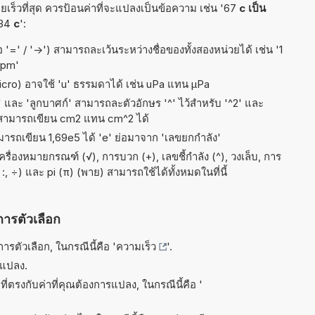
เร็วที่สุด ควรป้อนค่าที่จะแปลงเป็นข้อความ เช่น '67
c เป็น
'34
c
':
 '=' / '->') สามารถละเว้นระหว่างชื่อของทั้งสองหน่วยได้ เช่น '1
 fpm'
micro) อาจใช้ 'u' ธรรมดาได้ เช่น uPa แทน µPa
ัส' และ 'ลูกบาศก์' สามารถละตัวอักษร '^' ไว้สำหรับ '^2' และ
 สามารถเขียน cm2 แทน cm^2 ได้
ามารถเขียน 1,69e5 ได้ 'e' ย่อมาจาก 'เลขยกกำลัง'
่องหมายกรณฑ์ (√), การบวก (+), เลขชี้กำลัง (^), วงเล็บ, การ
 :, ÷) และ pi (π) (พาย) สามารถใช้ได้ทั้งหมดในที่นี้
การตัวเลือก
รตัวเลือก, ในกรณีนี้คือ '
ความเร็ว
'.
รแปลง.
ี่ตรงกับค่าที่คุณต้องการแปลง, ในกรณีนี้คือ '