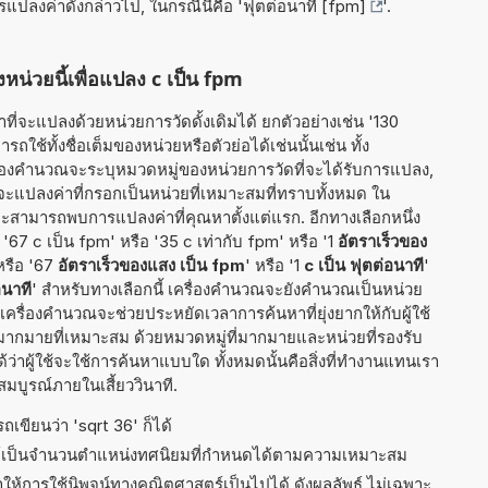
ารแปลงค่าดังกล่าวไป, ในกรณีนี้คือ '
ฟุตต่อนาที [fpm]
'.
หน่วยนี้เพื่อแปลง c เป็น fpm
ี่จะแปลงด้วยหน่วยการวัดดั้งเดิมได้ ยกตัวอย่างเช่น '130
ถใช้ทั้งชื่อเต็มของหน่วยหรือตัวย่อได้เช่นนั้นเช่น ทั้ง
ครื่องคำนวณจะระบุหมวดหมู่ของหน่วยการวัดที่จะได้รับการแปลง,
ันจะแปลงค่าที่กรอกเป็นหน่วยที่เหมาะสมที่ทราบทั้งหมด ใน
ะสามารถพบการแปลงค่าที่คุณหาตั้งแต่แรก. อีกทางเลือกหนึ่ง
'67 c เป็น fpm' หรือ '35 c เท่ากับ fpm' หรือ '1
อัตราเร็วของ
หรือ '67
อัตราเร็วของแสง เป็น fpm
' หรือ '1
c เป็น ฟุตต่อนาที
'
อนาที
' สำหรับทางเลือกนี้ เครื่องคำนวณจะยังคำนวณเป็นหน่วย
ครื่องคำนวณจะช่วยประหยัดเวลาการค้นหาที่ยุ่งยากให้กับผู้ใช้
ากมายที่เหมาะสม ด้วยหมวดหมู่ที่มากมายและหน่วยที่รองรับ
้ว่าผู้ใช้จะใช้การค้นหาแบบใด ทั้งหมดนั้นคือสิ่งที่ทำงานแทนเรา
มบูรณ์ภายในเสี้ยววินาที.
เขียนว่า 'sqrt 36' ก็ได้
ธ์เป็นจำนวนตำแหน่งทศนิยมที่กำหนดได้ตามความเหมาะสม
ำให้การใช้นิพจน์ทางคณิตศาสตร์เป็นไปได้ ดังผลลัพธ์ ไม่เฉพาะ