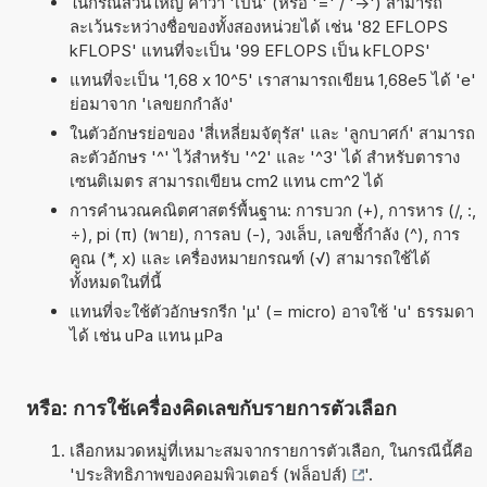
ในกรณีส่วนใหญ่ คำว่า 'เป็น' (หรือ '=' / '->') สามารถ
ละเว้นระหว่างชื่อของทั้งสองหน่วยได้ เช่น '82 EFLOPS
kFLOPS' แทนที่จะเป็น '99 EFLOPS เป็น kFLOPS'
แทนที่จะเป็น '1,68 x 10^5' เราสามารถเขียน 1,68e5 ได้ 'e'
ย่อมาจาก 'เลขยกกำลัง'
ในตัวอักษรย่อของ 'สี่เหลี่ยมจัตุรัส' และ 'ลูกบาศก์' สามารถ
ละตัวอักษร '^' ไว้สำหรับ '^2' และ '^3' ได้ สำหรับตาราง
เซนติเมตร สามารถเขียน cm2 แทน cm^2 ได้
การคำนวณคณิตศาสตร์พื้นฐาน: การบวก (+), การหาร (/, :,
÷), pi (π) (พาย), การลบ (-), วงเล็บ, เลขชี้กำลัง (^), การ
คูณ (*, x) และ เครื่องหมายกรณฑ์ (√) สามารถใช้ได้
ทั้งหมดในที่นี้
แทนที่จะใช้ตัวอักษรกรีก 'µ' (= micro) อาจใช้ 'u' ธรรมดา
ได้ เช่น uPa แทน µPa
หรือ: การใช้เครื่องคิดเลขกับรายการตัวเลือก
เลือกหมวดหมู่ที่เหมาะสมจากรายการตัวเลือก, ในกรณีนี้คือ
'
ประสิทธิภาพของคอมพิวเตอร์ (ฟล็อปส์)
'.