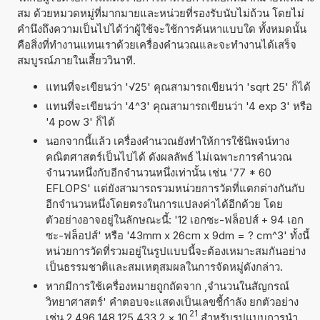
สม ด้วยหมวดหมู่ที่มากมายและหน่วยที่รองรับนับไม่ถ้วน โดยไม่
คำนึงถึงความเป็นไปได้ว่าผู้ใช้จะใช้การค้นหาแบบใด ทั้งหมดนั้น
คือสิ่งที่ทำงานแทนเราด้วยเครื่องคำนวณและจะทำงานได้เสร็จ
สมบูรณ์ภายในเสี้ยววินาที.
แทนที่จะเขียนว่า '√25' คุณสามารถเขียนว่า 'sqrt 25' ก็ได้
แทนที่จะเขียนว่า '4^3' คุณสามารถเขียนว่า '4 exp 3' หรือ
'4 pow 3' ก็ได้
นอกจากนี้แล้ว เครื่องคำนวณยังทำให้การใช้นิพจน์ทาง
คณิตศาสตร์เป็นไปได้ ดังผลลัพธ์ ไม่เฉพาะการคำนวณ
จำนวนหนึ่งกับอีกจำนวนหนึ่งเท่านั้น เช่น '77 * 60
EFLOPS' แต่ยังสามารถรวมหน่วยการวัดที่แตกต่างกันกับ
อีกจำนวนหนึ่งโดยตรงในการแปลงค่าได้อีกด้วย โดย
ตัวอย่างอาจอยู่ในลักษณะนี้: '12 เอกซะ-ฟล็อปส์ + 94 เอก
ซะ-ฟล็อปส์' หรือ '43mm x 26cm x 9dm = ? cm^3' ทั้งนี้
หน่วยการวัดที่รวมอยู่ในรูปแบบนี้จะต้องเหมาะสมกันอย่าง
เป็นธรรมชาติและสมเหตุสมผลในการจัดหมู่ดังกล่าว.
หากมีการใช้เครื่องหมายถูกถัดจาก ,จำนวนในสัญกรณ์
วิทยาศาสตร์' คำตอบจะแสดงเป็นเลขชี้กำลัง ยกตัวอย่าง
21
เช่น 2,496 148 125 433 2
×
10
สำหรับรูปแบบการนำ