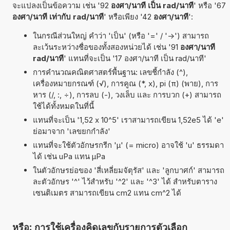
จะแปลงเป็นข้อความ เช่น '92
องศา/นาที เป็น rad/นาที
' หรือ '67
องศา/นาที เท่ากับ rad/นาที
' หรือเพียง '42
องศา/นาที
':
ในกรณีส่วนใหญ่ คำว่า 'เป็น' (หรือ '=' / '->') สามารถ
ละเว้นระหว่างชื่อของทั้งสองหน่วยได้ เช่น '91
องศา/นาที
rad/นาที
' แทนที่จะเป็น '17 องศา/นาที เป็น rad/นาที'
การคำนวณคณิตศาสตร์พื้นฐาน: เลขชี้กำลัง (^),
เครื่องหมายกรณฑ์ (√), การคูณ (*, x), pi (π) (พาย), การ
หาร (/, :, ÷), การลบ (-), วงเล็บ และ การบวก (+) สามารถ
ใช้ได้ทั้งหมดในที่นี้
แทนที่จะเป็น '1,52 x 10^5' เราสามารถเขียน 1,52e5 ได้ 'e'
ย่อมาจาก 'เลขยกกำลัง'
แทนที่จะใช้ตัวอักษรกรีก 'µ' (= micro) อาจใช้ 'u' ธรรมดา
ได้ เช่น uPa แทน µPa
ในตัวอักษรย่อของ 'สี่เหลี่ยมจัตุรัส' และ 'ลูกบาศก์' สามารถ
ละตัวอักษร '^' ไว้สำหรับ '^2' และ '^3' ได้ สำหรับตาราง
เซนติเมตร สามารถเขียน cm2 แทน cm^2 ได้
หรือ: การใช้เครื่องคิดเลขกับรายการตัวเลือก