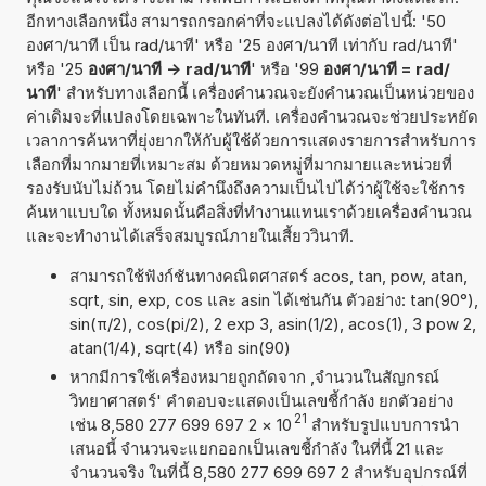
อีกทางเลือกหนึ่ง สามารถกรอกค่าที่จะแปลงได้ดังต่อไปนี้: '50
องศา/นาที เป็น rad/นาที' หรือ '25 องศา/นาที เท่ากับ rad/นาที'
หรือ '25
องศา/นาที -> rad/นาที
' หรือ '99
องศา/นาที = rad/
นาที
' สำหรับทางเลือกนี้ เครื่องคำนวณจะยังคำนวณเป็นหน่วยของ
ค่าเดิมจะที่แปลงโดยเฉพาะในทันที. เครื่องคำนวณจะช่วยประหยัด
เวลาการค้นหาที่ยุ่งยากให้กับผู้ใช้ด้วยการแสดงรายการสำหรับการ
เลือกที่มากมายที่เหมาะสม ด้วยหมวดหมู่ที่มากมายและหน่วยที่
รองรับนับไม่ถ้วน โดยไม่คำนึงถึงความเป็นไปได้ว่าผู้ใช้จะใช้การ
ค้นหาแบบใด ทั้งหมดนั้นคือสิ่งที่ทำงานแทนเราด้วยเครื่องคำนวณ
และจะทำงานได้เสร็จสมบูรณ์ภายในเสี้ยววินาที.
สามารถใช้ฟังก์ชันทางคณิตศาสตร์ acos, tan, pow, atan,
sqrt, sin, exp, cos และ asin ได้เช่นกัน ตัวอย่าง: tan(90°),
sin(π/2), cos(pi/2), 2 exp 3, asin(1/2), acos(1), 3 pow 2,
atan(1/4), sqrt(4) หรือ sin(90)
หากมีการใช้เครื่องหมายถูกถัดจาก ,จำนวนในสัญกรณ์
วิทยาศาสตร์' คำตอบจะแสดงเป็นเลขชี้กำลัง ยกตัวอย่าง
21
เช่น 8,580 277 699 697 2
×
10
สำหรับรูปแบบการนำ
เสนอนี้ จำนวนจะแยกออกเป็นเลขชี้กำลัง ในที่นี้ 21 และ
จำนวนจริง ในที่นี้ 8,580 277 699 697 2 สำหรับอุปกรณ์ที่