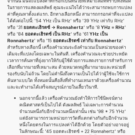
จากนั้น มันจะแปลงค่าที่กรอกเป็นหน่วยที่เหมาะสมที่ทราบทั้งหมด
ในรายการแสดงผลลัพธ์ คุณจะแน่ใจได้ว่าจะสามารถพบการแปลง
ค่าที่คุณหาตั้งแต่แรก. อีกทางเลือกหนึ่ง สามารถกรอกค่าที่จะแปลง
ได้ดังต่อไปนี้: '54 YHz เป็น RHz' หรือ '39 YHz เท่ากับ RHz'
หรือ '31
ยอตตะเฮิรตซ์ -> Ronnahertz
' หรือ '8
YHz = RHz
'
หรือ '84
ยอตตะเฮิรตซ์ เป็น RHz
' หรือ '61
YHz เป็น
Ronnahertz
' หรือ '15
ยอตตะเฮิรตซ์ เท่ากับ Ronnahertz
'
สำหรับทางเลือกนี้ เครื่องคำนวณจะยังคำนวณเป็นหน่วยของค่า
เดิมจะที่แปลงโดยเฉพาะในทันที. เครื่องคำนวณจะช่วยประหยัด
เวลาการค้นหาที่ยุ่งยากให้กับผู้ใช้ด้วยการแสดงรายการสำหรับการ
เลือกที่มากมายที่เหมาะสม ด้วยหมวดหมู่ที่มากมายและหน่วยที่
รองรับนับไม่ถ้วน โดยไม่คำนึงถึงความเป็นไปได้ว่าผู้ใช้จะใช้การ
ค้นหาแบบใด ทั้งหมดนั้นคือสิ่งที่ทำงานแทนเราด้วยเครื่องคำนวณ
และจะทำงานได้เสร็จสมบูรณ์ภายในเสี้ยววินาที.
นอกจากนี้แล้ว เครื่องคำนวณยังทำให้การใช้นิพจน์ทาง
คณิตศาสตร์เป็นไปได้ ดังผลลัพธ์ ไม่เฉพาะการคำนวณ
จำนวนหนึ่งกับอีกจำนวนหนึ่งเท่านั้น เช่น '98 * 75 YHz'
แต่ยังสามารถรวมหน่วยการวัดที่แตกต่างกันกับอีกจำนวน
หนึ่งโดยตรงในการแปลงค่าได้อีกด้วย โดยตัวอย่างอาจอยู่
ในลักษณะนี้: '45 ยอตตะเฮิรตซ์ + 22 Ronnahertz' หรือ