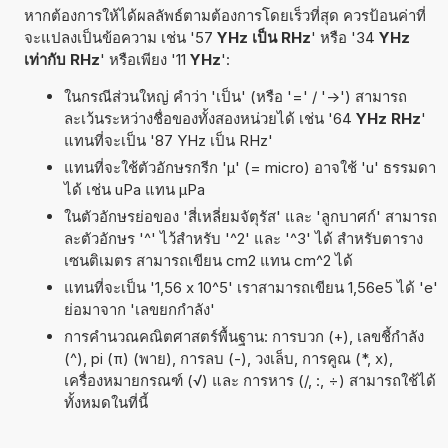
หากต้องการให้ได้ผลลัพธ์ตามต้องการโดยเร็วที่สุด ควรป้อนค่าที่
จะแปลงเป็นข้อความ เช่น '57
YHz เป็น RHz
' หรือ '34
YHz
เท่ากับ RHz
' หรือเพียง '11
YHz
':
ในกรณีส่วนใหญ่ คำว่า 'เป็น' (หรือ '=' / '->') สามารถ
ละเว้นระหว่างชื่อของทั้งสองหน่วยได้ เช่น '64
YHz RHz
'
แทนที่จะเป็น '87 YHz เป็น RHz'
แทนที่จะใช้ตัวอักษรกรีก 'µ' (= micro) อาจใช้ 'u' ธรรมดา
ได้ เช่น uPa แทน µPa
ในตัวอักษรย่อของ 'สี่เหลี่ยมจัตุรัส' และ 'ลูกบาศก์' สามารถ
ละตัวอักษร '^' ไว้สำหรับ '^2' และ '^3' ได้ สำหรับตาราง
เซนติเมตร สามารถเขียน cm2 แทน cm^2 ได้
แทนที่จะเป็น '1,56 x 10^5' เราสามารถเขียน 1,56e5 ได้ 'e'
ย่อมาจาก 'เลขยกกำลัง'
การคำนวณคณิตศาสตร์พื้นฐาน: การบวก (+), เลขชี้กำลัง
(^), pi (π) (พาย), การลบ (-), วงเล็บ, การคูณ (*, x),
เครื่องหมายกรณฑ์ (√) และ การหาร (/, :, ÷) สามารถใช้ได้
ทั้งหมดในที่นี้