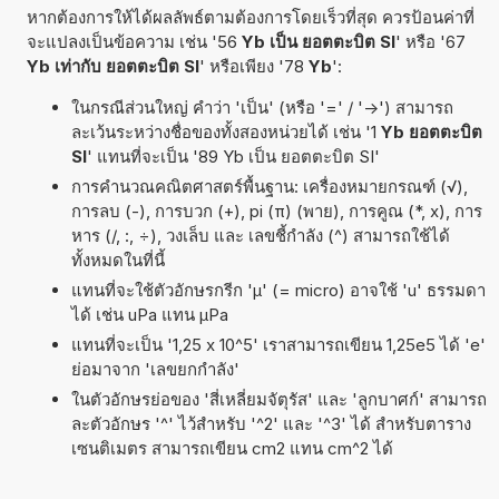
หากต้องการให้ได้ผลลัพธ์ตามต้องการโดยเร็วที่สุด ควรป้อนค่าที่
จะแปลงเป็นข้อความ เช่น '56
Yb เป็น ยอตตะบิต SI
' หรือ '67
Yb เท่ากับ ยอตตะบิต SI
' หรือเพียง '78
Yb
':
ในกรณีส่วนใหญ่ คำว่า 'เป็น' (หรือ '=' / '->') สามารถ
ละเว้นระหว่างชื่อของทั้งสองหน่วยได้ เช่น '1
Yb ยอตตะบิต
SI
' แทนที่จะเป็น '89 Yb เป็น ยอตตะบิต SI'
การคำนวณคณิตศาสตร์พื้นฐาน: เครื่องหมายกรณฑ์ (√),
การลบ (-), การบวก (+), pi (π) (พาย), การคูณ (*, x), การ
หาร (/, :, ÷), วงเล็บ และ เลขชี้กำลัง (^) สามารถใช้ได้
ทั้งหมดในที่นี้
แทนที่จะใช้ตัวอักษรกรีก 'µ' (= micro) อาจใช้ 'u' ธรรมดา
ได้ เช่น uPa แทน µPa
แทนที่จะเป็น '1,25 x 10^5' เราสามารถเขียน 1,25e5 ได้ 'e'
ย่อมาจาก 'เลขยกกำลัง'
ในตัวอักษรย่อของ 'สี่เหลี่ยมจัตุรัส' และ 'ลูกบาศก์' สามารถ
ละตัวอักษร '^' ไว้สำหรับ '^2' และ '^3' ได้ สำหรับตาราง
เซนติเมตร สามารถเขียน cm2 แทน cm^2 ได้