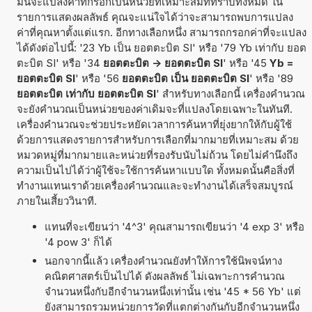
มันจะแปลงค่าที่กรอกเป็นหน่วยที่เหมาะสมที่ทราบทั้งหมด ใน
รายการแสดงผลลัพธ์ คุณจะแน่ใจได้ว่าจะสามารถพบการแปลง
ค่าที่คุณหาตั้งแต่แรก. อีกทางเลือกหนึ่ง สามารถกรอกค่าที่จะแปลง
ได้ดังต่อไปนี้: '23 Yb เป็น ยอตตะบิต SI' หรือ '79 Yb เท่ากับ ยอต
ตะบิต SI' หรือ '34
ยอตตะบิต -> ยอตตะบิต SI
' หรือ '45
Yb =
ยอตตะบิต SI
' หรือ '56
ยอตตะบิต เป็น ยอตตะบิต SI
' หรือ '89
ยอตตะบิต เท่ากับ ยอตตะบิต SI
' สำหรับทางเลือกนี้ เครื่องคำนวณ
จะยังคำนวณเป็นหน่วยของค่าเดิมจะที่แปลงโดยเฉพาะในทันที.
เครื่องคำนวณจะช่วยประหยัดเวลาการค้นหาที่ยุ่งยากให้กับผู้ใช้
ด้วยการแสดงรายการสำหรับการเลือกที่มากมายที่เหมาะสม ด้วย
หมวดหมู่ที่มากมายและหน่วยที่รองรับนับไม่ถ้วน โดยไม่คำนึงถึง
ความเป็นไปได้ว่าผู้ใช้จะใช้การค้นหาแบบใด ทั้งหมดนั้นคือสิ่งที่
ทำงานแทนเราด้วยเครื่องคำนวณและจะทำงานได้เสร็จสมบูรณ์
ภายในเสี้ยววินาที.
แทนที่จะเขียนว่า '4^3' คุณสามารถเขียนว่า '4 exp 3' หรือ
'4 pow 3' ก็ได้
นอกจากนี้แล้ว เครื่องคำนวณยังทำให้การใช้นิพจน์ทาง
คณิตศาสตร์เป็นไปได้ ดังผลลัพธ์ ไม่เฉพาะการคำนวณ
จำนวนหนึ่งกับอีกจำนวนหนึ่งเท่านั้น เช่น '45 * 56 Yb' แต่
ยังสามารถรวมหน่วยการวัดที่แตกต่างกันกับอีกจำนวนหนึ่ง