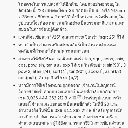
โดยตรงในการแปลงค่าได้อีกด้วย โดยตัวอย่างอาจอยู่ใน
ลักษณะนี้: '23 ยอตตะบิต + 34 ยอตตะบิต SI' หรือ '67mm
x 78cm x 89dm = ? cm^3' ทั้งนี้ หน่วยการวัดที่รวมอยู่ใน
รูปแบบนี้จะต้องเหมาะสมกันอย่างเป็นธรรมชาติและสมเหตุ
สมผลในการจัดหมู่ดังกล่าว.
แทนที่จะเขียนว่า '√25' คุณสามารถเขียนว่า 'sqrt 25' ก็ได้
หากจำเป็น สามารถปัดเศษผลลัพธ์เป็นจำนวนตำแหน่ง
ทศนิยมที่กำหนดได้ตามความเหมาะสม
สามารถใช้ฟังก์ชันทางคณิตศาสตร์ atan, sqrt, acos, asin,
cos, pow, sin, tan และ exp ได้เช่นกัน ตัวอย่าง: sin(90), 3
pow 2, atan(1/4), sqrt(4), tan(90°), acos(1), asin(1/2),
cos(pi/2), 2 exp 3 หรือ sin(π/2)
หากมีการใช้เครื่องหมายถูกถัดจาก ,จำนวนในสัญกรณ์
วิทยาศาสตร์' คำตอบจะแสดงเป็นเลขชี้กำลัง ยกตัวอย่าง
20
เช่น 9,036 444 362 212 8
×
10
สำหรับรูปแบบการนำ
เสนอนี้ จำนวนจะแยกออกเป็นเลขชี้กำลัง ในที่นี้ 20 และ
จำนวนจริง ในที่นี้ 9,036 444 362 212 8 สำหรับอุปกรณ์ที่
อาจมีการจำกัดการแสดงจำนวน ยกตัวอย่างเช่น เครื่อง
คำนวณแบบพกพา ผู้ใช้ยังสามารถหาวิธีในการเขียนจำนวน