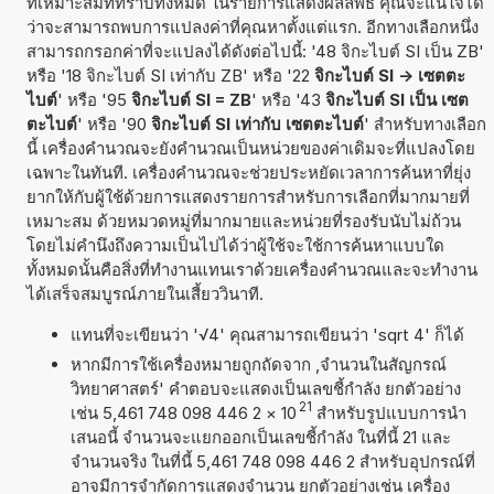
ที่เหมาะสมที่ทราบทั้งหมด ในรายการแสดงผลลัพธ์ คุณจะแน่ใจได้
ว่าจะสามารถพบการแปลงค่าที่คุณหาตั้งแต่แรก. อีกทางเลือกหนึ่ง
สามารถกรอกค่าที่จะแปลงได้ดังต่อไปนี้: '48 จิกะไบต์ SI เป็น ZB'
หรือ '18 จิกะไบต์ SI เท่ากับ ZB' หรือ '22
จิกะไบต์ SI -> เซตตะ
ไบต์
' หรือ '95
จิกะไบต์ SI = ZB
' หรือ '43
จิกะไบต์ SI เป็น เซต
ตะไบต์
' หรือ '90
จิกะไบต์ SI เท่ากับ เซตตะไบต์
' สำหรับทางเลือก
นี้ เครื่องคำนวณจะยังคำนวณเป็นหน่วยของค่าเดิมจะที่แปลงโดย
เฉพาะในทันที. เครื่องคำนวณจะช่วยประหยัดเวลาการค้นหาที่ยุ่ง
ยากให้กับผู้ใช้ด้วยการแสดงรายการสำหรับการเลือกที่มากมายที่
เหมาะสม ด้วยหมวดหมู่ที่มากมายและหน่วยที่รองรับนับไม่ถ้วน
โดยไม่คำนึงถึงความเป็นไปได้ว่าผู้ใช้จะใช้การค้นหาแบบใด
ทั้งหมดนั้นคือสิ่งที่ทำงานแทนเราด้วยเครื่องคำนวณและจะทำงาน
ได้เสร็จสมบูรณ์ภายในเสี้ยววินาที.
แทนที่จะเขียนว่า '√4' คุณสามารถเขียนว่า 'sqrt 4' ก็ได้
หากมีการใช้เครื่องหมายถูกถัดจาก ,จำนวนในสัญกรณ์
วิทยาศาสตร์' คำตอบจะแสดงเป็นเลขชี้กำลัง ยกตัวอย่าง
21
เช่น 5,461 748 098 446 2
×
10
สำหรับรูปแบบการนำ
เสนอนี้ จำนวนจะแยกออกเป็นเลขชี้กำลัง ในที่นี้ 21 และ
จำนวนจริง ในที่นี้ 5,461 748 098 446 2 สำหรับอุปกรณ์ที่
อาจมีการจำกัดการแสดงจำนวน ยกตัวอย่างเช่น เครื่อง