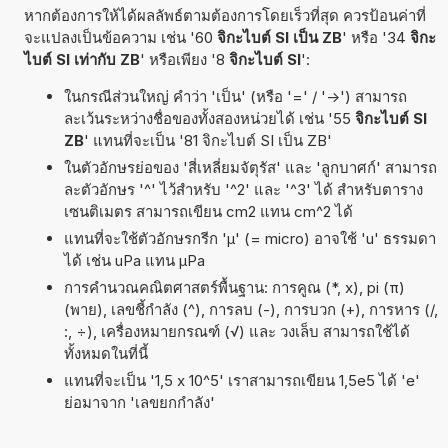
หากต้องการให้ได้ผลลัพธ์ตามต้องการโดยเร็วที่สุด ควรป้อนค่าที่
จะแปลงเป็นข้อความ เช่น '60
จิกะไบต์ SI เป็น ZB
' หรือ '34
จิกะ
ไบต์ SI เท่ากับ ZB
' หรือเพียง '8
จิกะไบต์ SI
':
ในกรณีส่วนใหญ่ คำว่า 'เป็น' (หรือ '=' / '->') สามารถ
ละเว้นระหว่างชื่อของทั้งสองหน่วยได้ เช่น '55
จิกะไบต์ SI
ZB
' แทนที่จะเป็น '81 จิกะไบต์ SI เป็น ZB'
ในตัวอักษรย่อของ 'สี่เหลี่ยมจัตุรัส' และ 'ลูกบาศก์' สามารถ
ละตัวอักษร '^' ไว้สำหรับ '^2' และ '^3' ได้ สำหรับตาราง
เซนติเมตร สามารถเขียน cm2 แทน cm^2 ได้
แทนที่จะใช้ตัวอักษรกรีก 'µ' (= micro) อาจใช้ 'u' ธรรมดา
ได้ เช่น uPa แทน µPa
การคำนวณคณิตศาสตร์พื้นฐาน: การคูณ (*, x), pi (π)
(พาย), เลขชี้กำลัง (^), การลบ (-), การบวก (+), การหาร (/,
:, ÷), เครื่องหมายกรณฑ์ (√) และ วงเล็บ สามารถใช้ได้
ทั้งหมดในที่นี้
แทนที่จะเป็น '1,5 x 10^5' เราสามารถเขียน 1,5e5 ได้ 'e'
ย่อมาจาก 'เลขยกกำลัง'