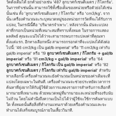
วัดดั้งเดิมได้ ยกตัวอย่างเช่น '487 ลูกบาศก์เซนติเมตร / กิโลกรัม'.
ในการทำเช่นนั้น สามารถใช้ทั้งชื่อเต็มของหน่วยหรือตัวย่อได้เช่น
นั้นเช่น ทั้ง 'ลูกบาศก์เซนติเมตร / กิโลกรัม' หรือ 'cm3/kg'. จาก
นั้น เครื่องคำนวณจะระบุหมวดหมู่ของหน่วยการวัดที่จะได้รับการ
แปลง, ในกรณีนี้คือ 'ปริมาตรจำเพาะ'. หลังจากนั้น มันจะแปลง
ค่าที่กรอกเป็นหน่วยที่เหมาะสมที่ทราบทั้งหมด ในรายการแสดง
ผลลัพธ์ คุณจะแน่ใจได้ว่าจะสามารถพบการแปลงค่าที่คุณหา
ตั้งแต่แรก. อีกทางเลือกหนึ่ง สามารถกรอกค่าที่จะแปลงได้ดังต่อ
ไปนี้: '46 cm3/kg เป็น gal/lb imperial' หรือ '11 cm3/kg เท่ากับ
gal/lb imperial' หรือ '19
ลูกบาศก์เซนติเมตร / กิโลกรัม -> gal/lb
imperial
' หรือ '91
cm3/kg = gal/lb imperial
' หรือ '64
ลูกบาศก์เซนติเมตร / กิโลกรัม เป็น gal/lb imperial
' หรือ '82
ลูกบาศก์เซนติเมตร / กิโลกรัม เท่ากับ gal/lb imperial
' สำหรับ
ทางเลือกนี้ เครื่องคำนวณจะยังคำนวณเป็นหน่วยของค่าเดิมจะที่
แปลงโดยเฉพาะในทันที. เครื่องคำนวณจะช่วยประหยัดเวลาการ
ค้นหาที่ยุ่งยากให้กับผู้ใช้ด้วยการแสดงรายการสำหรับการเลือกที่
มากมายที่เหมาะสม ด้วยหมวดหมู่ที่มากมายและหน่วยที่รองรับนับ
ไม่ถ้วน โดยไม่คำนึงถึงความเป็นไปได้ว่าผู้ใช้จะใช้การค้นหาแบบ
ใด ทั้งหมดนั้นคือสิ่งที่ทำงานแทนเราด้วยเครื่องคำนวณและจะ
ทำงานได้เสร็จสมบูรณ์ภายในเสี้ยววินาที.