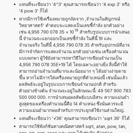
แทนที่จะเขียนว่า '4^3' คุณสามารถเขียนว่า '4 exp 3' หรือ
'4 pow 3' ก็ได้
หากมีการใช้เครื่องหมายถูกถัดจาก ,จำนวนในสัญกรณ์
วิทยาศาสตร์' คำตอบจะแสดงเป็นเลขชี้กำลัง ยกตัวอย่าง
19
เช่น 4,956 790 078 35
×
10
สำหรับรูปแบบการนำเสนอ
นี้ จำนวนจะแยกออกเป็นเลขชี้กำลัง ในที่นี้ 19 และ
จำนวนจริง ในที่นี้ 4,956 790 078 35 สำหรับอุปกรณ์ที่อาจ
มีการจำกัดการแสดงจำนวน ยกตัวอย่างเช่น เครื่องคำนวณ
แบบพกพา ผู้ใช้ยังสามารถหาวิธีในการเขียนจำนวนเป็น
4,956 790 078 35E+19 ได้ โดยเฉพาะอย่างยิ่ง สิ่งนี้ทำให้
สามารถอ่านจำนวนที่มากและน้อยมาก ๆ ได้อย่างง่ายดาย
ขึ้น หากไม่มีการใส่เครื่องหมายถูกที่ตำแหน่งนี้ เช่นนั้นแล้ว
ผลลัพธ์จะอยู่ในรูปแบบการเขียนจำนวนปกติ สำหรับ
ตัวอย่างข้างต้น จำนวนจะอยู่ในลักษณะนี้: 49 567 900 783
500 000 000. การนำเสนอผลลัพธ์แบบอิสระ ความแม่นยำ
สูงสุดของเครื่องคำนวณนี้คือ 14 ตำแหน่ง ซึ่งนั่นควรจะมี
ความแม่นยำมากพอสำหรับการประยุกต์ใช้งานส่วนใหญ่.
แทนที่จะเขียนว่า '√36' คุณสามารถเขียนว่า 'sqrt 36' ก็ได้
สามารถใช้ฟังก์ชันทางคณิตศาสตร์ sqrt, atan, pow, tan,
cos, sin, exp, acos และ asin ได้เช่นกัน ตัวอย่าง: