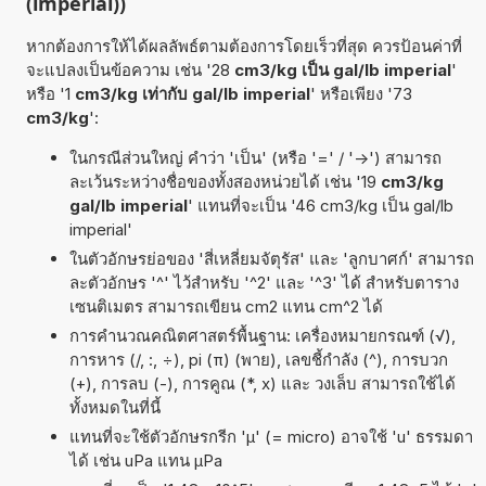
(imperial))
หากต้องการให้ได้ผลลัพธ์ตามต้องการโดยเร็วที่สุด ควรป้อนค่าที่
จะแปลงเป็นข้อความ เช่น '28
cm3/kg เป็น gal/lb imperial
'
หรือ '1
cm3/kg เท่ากับ gal/lb imperial
' หรือเพียง '73
cm3/kg
':
ในกรณีส่วนใหญ่ คำว่า 'เป็น' (หรือ '=' / '->') สามารถ
ละเว้นระหว่างชื่อของทั้งสองหน่วยได้ เช่น '19
cm3/kg
gal/lb imperial
' แทนที่จะเป็น '46 cm3/kg เป็น gal/lb
imperial'
ในตัวอักษรย่อของ 'สี่เหลี่ยมจัตุรัส' และ 'ลูกบาศก์' สามารถ
ละตัวอักษร '^' ไว้สำหรับ '^2' และ '^3' ได้ สำหรับตาราง
เซนติเมตร สามารถเขียน cm2 แทน cm^2 ได้
การคำนวณคณิตศาสตร์พื้นฐาน: เครื่องหมายกรณฑ์ (√),
การหาร (/, :, ÷), pi (π) (พาย), เลขชี้กำลัง (^), การบวก
(+), การลบ (-), การคูณ (*, x) และ วงเล็บ สามารถใช้ได้
ทั้งหมดในที่นี้
แทนที่จะใช้ตัวอักษรกรีก 'µ' (= micro) อาจใช้ 'u' ธรรมดา
ได้ เช่น uPa แทน µPa