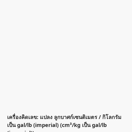
เครื่องคิดเลข: แปลง ลูกบาศก์เซนติเมตร / กิโลกรัม
เป็น gal/lb (imperial) (cm³/kg เป็น gal/lb