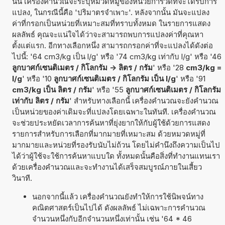
นั้น เครื่องคำนวณจะระบุหมวดหมู่ของหน่วยการวัดที่จะได้รับการ
แปลง, ในกรณีนี้คือ 'ปริมาตรจำเพาะ'. หลังจากนั้น มันจะแปลง
ค่าที่กรอกเป็นหน่วยที่เหมาะสมที่ทราบทั้งหมด ในรายการแสดง
ผลลัพธ์ คุณจะแน่ใจได้ว่าจะสามารถพบการแปลงค่าที่คุณหา
ตั้งแต่แรก. อีกทางเลือกหนึ่ง สามารถกรอกค่าที่จะแปลงได้ดังต่อ
ไปนี้: '64 cm3/kg เป็น l/g' หรือ '74 cm3/kg เท่ากับ l/g' หรือ '46
ลูกบาศก์เซนติเมตร / กิโลกรัม -> ลิตร / กรัม
' หรือ '28
cm3/kg =
l/g
' หรือ '10
ลูกบาศก์เซนติเมตร / กิโลกรัม เป็น l/g
' หรือ '91
cm3/kg เป็น ลิตร / กรัม
' หรือ '55
ลูกบาศก์เซนติเมตร / กิโลกรัม
เท่ากับ ลิตร / กรัม
' สำหรับทางเลือกนี้ เครื่องคำนวณจะยังคำนวณ
เป็นหน่วยของค่าเดิมจะที่แปลงโดยเฉพาะในทันที. เครื่องคำนวณ
จะช่วยประหยัดเวลาการค้นหาที่ยุ่งยากให้กับผู้ใช้ด้วยการแสดง
รายการสำหรับการเลือกที่มากมายที่เหมาะสม ด้วยหมวดหมู่ที่
มากมายและหน่วยที่รองรับนับไม่ถ้วน โดยไม่คำนึงถึงความเป็นไป
ได้ว่าผู้ใช้จะใช้การค้นหาแบบใด ทั้งหมดนั้นคือสิ่งที่ทำงานแทนเรา
ด้วยเครื่องคำนวณและจะทำงานได้เสร็จสมบูรณ์ภายในเสี้ยว
วินาที.
นอกจากนี้แล้ว เครื่องคำนวณยังทำให้การใช้นิพจน์ทาง
คณิตศาสตร์เป็นไปได้ ดังผลลัพธ์ ไม่เฉพาะการคำนวณ
จำนวนหนึ่งกับอีกจำนวนหนึ่งเท่านั้น เช่น '64 * 46