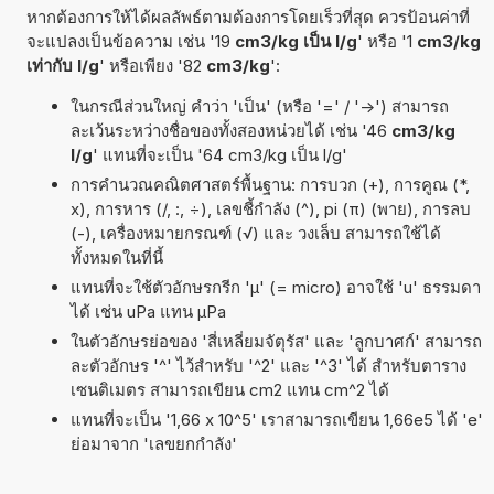
หากต้องการให้ได้ผลลัพธ์ตามต้องการโดยเร็วที่สุด ควรป้อนค่าที่
จะแปลงเป็นข้อความ เช่น '19
cm3/kg เป็น l/g
' หรือ '1
cm3/kg
เท่ากับ l/g
' หรือเพียง '82
cm3/kg
':
ในกรณีส่วนใหญ่ คำว่า 'เป็น' (หรือ '=' / '->') สามารถ
ละเว้นระหว่างชื่อของทั้งสองหน่วยได้ เช่น '46
cm3/kg
l/g
' แทนที่จะเป็น '64 cm3/kg เป็น l/g'
การคำนวณคณิตศาสตร์พื้นฐาน: การบวก (+), การคูณ (*,
x), การหาร (/, :, ÷), เลขชี้กำลัง (^), pi (π) (พาย), การลบ
(-), เครื่องหมายกรณฑ์ (√) และ วงเล็บ สามารถใช้ได้
ทั้งหมดในที่นี้
แทนที่จะใช้ตัวอักษรกรีก 'µ' (= micro) อาจใช้ 'u' ธรรมดา
ได้ เช่น uPa แทน µPa
ในตัวอักษรย่อของ 'สี่เหลี่ยมจัตุรัส' และ 'ลูกบาศก์' สามารถ
ละตัวอักษร '^' ไว้สำหรับ '^2' และ '^3' ได้ สำหรับตาราง
เซนติเมตร สามารถเขียน cm2 แทน cm^2 ได้
แทนที่จะเป็น '1,66 x 10^5' เราสามารถเขียน 1,66e5 ได้ 'e'
ย่อมาจาก 'เลขยกกำลัง'