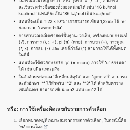
ในกรณีส่วนใหญ่ คำว่า 'เป็น' (หรือ '=' / '->') สามารถ
ละเว้นระหว่างชื่อของทั้งสองหน่วยได้ เช่น '46 kJ/mol
kcal/mol' แทนที่จะเป็น '86 kJ/mol เป็น kcal/mol'
แทนที่จะเป็น '1,22 x 10^5' เราสามารถเขียน 1,22e5 ได้ 'e'
ย่อมาจาก 'เลขยกกำลัง'
การคำนวณคณิตศาสตร์พื้นฐาน: วงเล็บ, เครื่องหมายกรณฑ์
(√), การหาร (/, :, ÷), pi (π) (พาย), การบวก (+), การคูณ
(*, x), การลบ (-) และ เลขชี้กำลัง (^) สามารถใช้ได้ทั้งหมด
ในที่นี้
แทนที่จะใช้ตัวอักษรกรีก 'µ' (= micro) อาจใช้ 'u' ธรรมดา
ได้ เช่น uPa แทน µPa
ในตัวอักษรย่อของ 'สี่เหลี่ยมจัตุรัส' และ 'ลูกบาศก์' สามารถ
ละตัวอักษร '^' ไว้สำหรับ '^2' และ '^3' ได้ สำหรับตาราง
เซนติเมตร สามารถเขียน cm2 แทน cm^2 ได้
หรือ: การใช้เครื่องคิดเลขกับรายการตัวเลือก
เลือกหมวดหมู่ที่เหมาะสมจากรายการตัวเลือก, ในกรณีนี้คือ
'
พลังงานโมล
'.