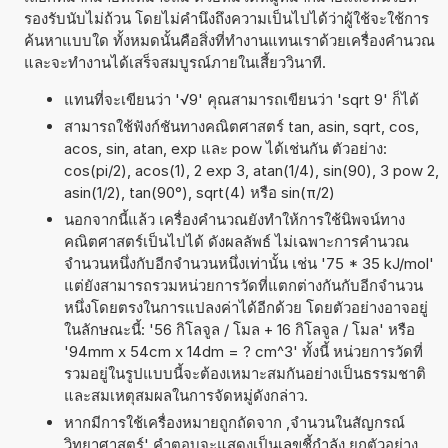
รองรับนับไม่ถ้วน โดยไม่คำนึงถึงความเป็นไปได้ว่าผู้ใช้จะใช้การ
ค้นหาแบบใด ทั้งหมดนั้นคือสิ่งที่ทำงานแทนเราด้วยเครื่องคำนวณ
และจะทำงานได้เสร็จสมบูรณ์ภายในเสี้ยววินาที.
แทนที่จะเขียนว่า '√9' คุณสามารถเขียนว่า 'sqrt 9' ก็ได้
สามารถใช้ฟังก์ชันทางคณิตศาสตร์ tan, asin, sqrt, cos,
acos, sin, atan, exp และ pow ได้เช่นกัน ตัวอย่าง:
cos(pi/2), acos(1), 2 exp 3, atan(1/4), sin(90), 3 pow 2,
asin(1/2), tan(90°), sqrt(4) หรือ sin(π/2)
นอกจากนี้แล้ว เครื่องคำนวณยังทำให้การใช้นิพจน์ทาง
คณิตศาสตร์เป็นไปได้ ดังผลลัพธ์ ไม่เฉพาะการคำนวณ
จำนวนหนึ่งกับอีกจำนวนหนึ่งเท่านั้น เช่น '75 * 35 kJ/mol'
แต่ยังสามารถรวมหน่วยการวัดที่แตกต่างกันกับอีกจำนวน
หนึ่งโดยตรงในการแปลงค่าได้อีกด้วย โดยตัวอย่างอาจอยู่
ในลักษณะนี้: '56 กิโลจูล / โมล + 16 กิโลจูล / โมล' หรือ
'94mm x 54cm x 14dm = ? cm^3' ทั้งนี้ หน่วยการวัดที่
รวมอยู่ในรูปแบบนี้จะต้องเหมาะสมกันอย่างเป็นธรรมชาติ
และสมเหตุสมผลในการจัดหมู่ดังกล่าว.
หากมีการใช้เครื่องหมายถูกถัดจาก ,จำนวนในสัญกรณ์
วิทยาศาสตร์' คำตอบจะแสดงเป็นเลขชี้กำลัง ยกตัวอย่าง