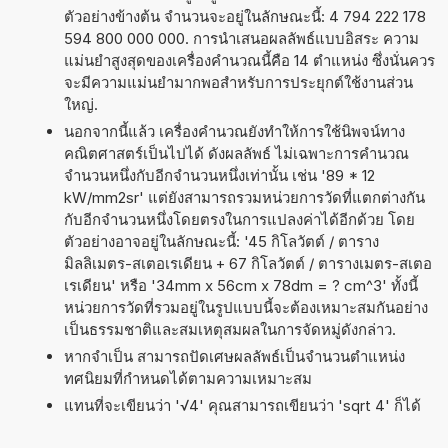
ตัวอย่างข้างต้น จำนวนจะอยู่ในลักษณะนี้: 4 794 222 178
594 800 000 000. การนำเสนอผลลัพธ์แบบอิสระ ความ
แม่นยำสูงสุดของเครื่องคำนวณนี้คือ 14 ตำแหน่ง ซึ่งนั่นควร
จะมีความแม่นยำมากพอสำหรับการประยุกต์ใช้งานส่วน
ใหญ่.
นอกจากนี้แล้ว เครื่องคำนวณยังทำให้การใช้นิพจน์ทาง
คณิตศาสตร์เป็นไปได้ ดังผลลัพธ์ ไม่เฉพาะการคำนวณ
จำนวนหนึ่งกับอีกจำนวนหนึ่งเท่านั้น เช่น '89 * 12
kW/mm2sr' แต่ยังสามารถรวมหน่วยการวัดที่แตกต่างกัน
กับอีกจำนวนหนึ่งโดยตรงในการแปลงค่าได้อีกด้วย โดย
ตัวอย่างอาจอยู่ในลักษณะนี้: '45 กิโลวัตต์ / ตาราง
มิลลิเมตร-สเตอเรเดียน + 67 กิโลวัตต์ / ตารางเมตร-สเตอ
เรเดียน' หรือ '34mm x 56cm x 78dm = ? cm^3' ทั้งนี้
หน่วยการวัดที่รวมอยู่ในรูปแบบนี้จะต้องเหมาะสมกันอย่าง
เป็นธรรมชาติและสมเหตุสมผลในการจัดหมู่ดังกล่าว.
หากจำเป็น สามารถปัดเศษผลลัพธ์เป็นจำนวนตำแหน่ง
ทศนิยมที่กำหนดได้ตามความเหมาะสม
แทนที่จะเขียนว่า '√4' คุณสามารถเขียนว่า 'sqrt 4' ก็ได้