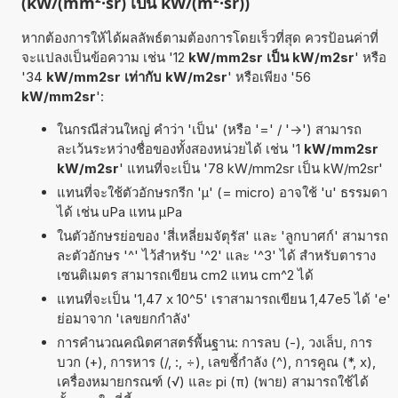
(kW/(mm²·sr) เป็น kW/(m²·sr))
หากต้องการให้ได้ผลลัพธ์ตามต้องการโดยเร็วที่สุด ควรป้อนค่าที่
จะแปลงเป็นข้อความ เช่น '12
kW/mm2sr เป็น kW/m2sr
' หรือ
'34
kW/mm2sr เท่ากับ kW/m2sr
' หรือเพียง '56
kW/mm2sr
':
ในกรณีส่วนใหญ่ คำว่า 'เป็น' (หรือ '=' / '->') สามารถ
ละเว้นระหว่างชื่อของทั้งสองหน่วยได้ เช่น '1
kW/mm2sr
kW/m2sr
' แทนที่จะเป็น '78 kW/mm2sr เป็น kW/m2sr'
แทนที่จะใช้ตัวอักษรกรีก 'µ' (= micro) อาจใช้ 'u' ธรรมดา
ได้ เช่น uPa แทน µPa
ในตัวอักษรย่อของ 'สี่เหลี่ยมจัตุรัส' และ 'ลูกบาศก์' สามารถ
ละตัวอักษร '^' ไว้สำหรับ '^2' และ '^3' ได้ สำหรับตาราง
เซนติเมตร สามารถเขียน cm2 แทน cm^2 ได้
แทนที่จะเป็น '1,47 x 10^5' เราสามารถเขียน 1,47e5 ได้ 'e'
ย่อมาจาก 'เลขยกกำลัง'
การคำนวณคณิตศาสตร์พื้นฐาน: การลบ (-), วงเล็บ, การ
บวก (+), การหาร (/, :, ÷), เลขชี้กำลัง (^), การคูณ (*, x),
เครื่องหมายกรณฑ์ (√) และ pi (π) (พาย) สามารถใช้ได้