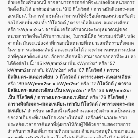
ด้วยเครื่องคำนวณนี้ อาจสามารถกรอกค่าที่จะแปลงด้วยหน่วยการ
วัดดั้งเดิมได้ ยกตัวอย่างเช่น '810 กิโลวัตต์ / ตารางมิลลิเมตร-สเต
อเรเดียน'. ในการทำเช่นนั้น สามารถใช้ทั้งชื่อเต็มของหน่วยหรือตัว
ย่อได้เช่นนั้นเช่น ทั้ง 'กิโลวัตต์ / ตารางมิลลิเมตร-สเตอเรเดียน'
หรือ 'kW/mm2sr'. จากนั้น เครื่องคำนวณจะระบุหมวดหมู่ของ
หน่วยการวัดที่จะได้รับการแปลง, ในกรณีนี้คือ 'ความแผ่รังสี'. หลัง
จากนั้น มันจะแปลงค่าที่กรอกเป็นหน่วยที่เหมาะสมที่ทราบทั้งหมด
ในรายการแสดงผลลัพธ์ คุณจะแน่ใจได้ว่าจะสามารถพบการแปลง
ค่าที่คุณหาตั้งแต่แรก. อีกทางเลือกหนึ่ง สามารถกรอกค่าที่จะแปลง
ได้ดังต่อไปนี้: '45 kW/mm2sr เป็น kW/m2sr' หรือ '57
kW/mm2sr เท่ากับ kW/m2sr' หรือ '67
กิโลวัตต์ / ตาราง
มิลลิเมตร-สเตอเรเดียน -> กิโลวัตต์ / ตารางเมตร-สเตอเรเดียน
'
หรือ '89
kW/mm2sr = kW/m2sr
' หรือ '12
กิโลวัตต์ / ตาราง
มิลลิเมตร-สเตอเรเดียน เป็น kW/m2sr
' หรือ '34
kW/mm2sr
เป็น กิโลวัตต์ / ตารางเมตร-สเตอเรเดียน
' หรือ '78
กิโลวัตต์ /
ตารางมิลลิเมตร-สเตอเรเดียน เท่ากับ กิโลวัตต์ / ตารางเมตร-สเต
อเรเดียน
' สำหรับทางเลือกนี้ เครื่องคำนวณจะยังคำนวณเป็นหน่วย
ของค่าเดิมจะที่แปลงโดยเฉพาะในทันที. เครื่องคำนวณจะช่วย
ประหยัดเวลาการค้นหาที่ยุ่งยากให้กับผู้ใช้ด้วยการแสดงรายการ
สำหรับการเลือกที่มากมายที่เหมาะสม ด้วยหมวดหมู่ที่มากมายและ
หน่วยที่รองรับนับไม่ถ้วน โดยไม่คำนึงถึงความเป็นไปได้ว่าผู้ใช้จะ