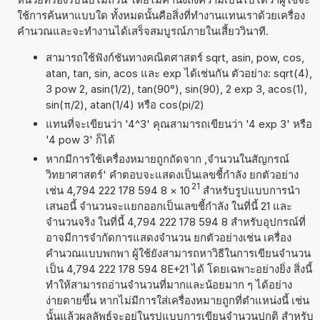
ใช้การค้นหาแบบใด ทั้งหมดนั้นคือสิ่งที่ทำงานแทนเราด้วยเครื่อง
คำนวณและจะทำงานได้เสร็จสมบูรณ์ภายในเสี้ยววินาที.
สามารถใช้ฟังก์ชันทางคณิตศาสตร์ sqrt, asin, pow, cos,
atan, tan, sin, acos และ exp ได้เช่นกัน ตัวอย่าง: sqrt(4),
3 pow 2, asin(1/2), tan(90°), sin(90), 2 exp 3, acos(1),
sin(π/2), atan(1/4) หรือ cos(pi/2)
แทนที่จะเขียนว่า '4^3' คุณสามารถเขียนว่า '4 exp 3' หรือ
'4 pow 3' ก็ได้
หากมีการใช้เครื่องหมายถูกถัดจาก ,จำนวนในสัญกรณ์
วิทยาศาสตร์' คำตอบจะแสดงเป็นเลขชี้กำลัง ยกตัวอย่าง
21
เช่น 4,794 222 178 594 8
×
10
สำหรับรูปแบบการนำ
เสนอนี้ จำนวนจะแยกออกเป็นเลขชี้กำลัง ในที่นี้ 21 และ
จำนวนจริง ในที่นี้ 4,794 222 178 594 8 สำหรับอุปกรณ์ที่
อาจมีการจำกัดการแสดงจำนวน ยกตัวอย่างเช่น เครื่อง
คำนวณแบบพกพา ผู้ใช้ยังสามารถหาวิธีในการเขียนจำนวน
เป็น 4,794 222 178 594 8E+21 ได้ โดยเฉพาะอย่างยิ่ง สิ่งนี้
ทำให้สามารถอ่านจำนวนที่มากและน้อยมาก ๆ ได้อย่าง
ง่ายดายขึ้น หากไม่มีการใส่เครื่องหมายถูกที่ตำแหน่งนี้ เช่น
นั้นแล้วผลลัพธ์จะอยู่ในรูปแบบการเขียนจำนวนปกติ สำหรับ