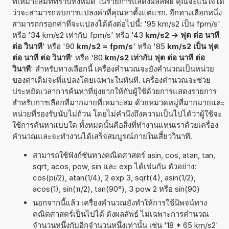
ที่เหมาะสมที่ทราบทั้งหมด ในรายการแสดงผลลัพธ์ คุณจะแน่ใจได้
ว่าจะสามารถพบการแปลงค่าที่คุณหาตั้งแต่แรก. อีกทางเลือกหนึ่ง
สามารถกรอกค่าที่จะแปลงได้ดังต่อไปนี้: '95 km/s2 เป็น fpm/s'
หรือ '34 km/s2 เท่ากับ fpm/s' หรือ '43
km/s2 -> ฟุต ต่อ นาที
ต่อ วินาที
' หรือ '90
km/s2 = fpm/s
' หรือ '85
km/s2 เป็น ฟุต
ต่อ นาที ต่อ วินาที
' หรือ '80
km/s2 เท่ากับ ฟุต ต่อ นาที ต่อ
วินาที
' สำหรับทางเลือกนี้ เครื่องคำนวณจะยังคำนวณเป็นหน่วย
ของค่าเดิมจะที่แปลงโดยเฉพาะในทันที. เครื่องคำนวณจะช่วย
ประหยัดเวลาการค้นหาที่ยุ่งยากให้กับผู้ใช้ด้วยการแสดงรายการ
สำหรับการเลือกที่มากมายที่เหมาะสม ด้วยหมวดหมู่ที่มากมายและ
หน่วยที่รองรับนับไม่ถ้วน โดยไม่คำนึงถึงความเป็นไปได้ว่าผู้ใช้จะ
ใช้การค้นหาแบบใด ทั้งหมดนั้นคือสิ่งที่ทำงานแทนเราด้วยเครื่อง
คำนวณและจะทำงานได้เสร็จสมบูรณ์ภายในเสี้ยววินาที.
สามารถใช้ฟังก์ชันทางคณิตศาสตร์ asin, cos, atan, tan,
sqrt, acos, pow, sin และ exp ได้เช่นกัน ตัวอย่าง:
cos(pi/2), atan(1/4), 2 exp 3, sqrt(4), asin(1/2),
acos(1), sin(π/2), tan(90°), 3 pow 2 หรือ sin(90)
นอกจากนี้แล้ว เครื่องคำนวณยังทำให้การใช้นิพจน์ทาง
คณิตศาสตร์เป็นไปได้ ดังผลลัพธ์ ไม่เฉพาะการคำนวณ
จำนวนหนึ่งกับอีกจำนวนหนึ่งเท่านั้น เช่น '18 * 65 km/s2'