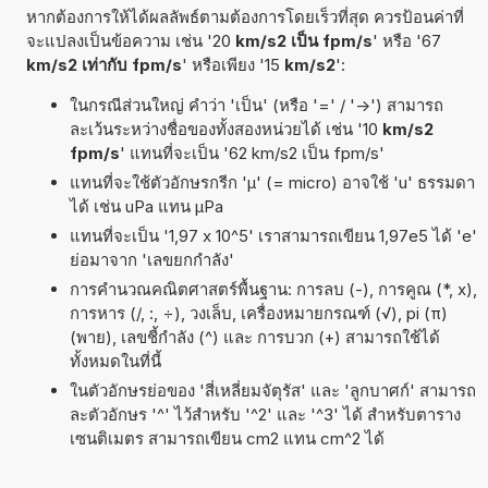
หากต้องการให้ได้ผลลัพธ์ตามต้องการโดยเร็วที่สุด ควรป้อนค่าที่
จะแปลงเป็นข้อความ เช่น '20
km/s2 เป็น fpm/s
' หรือ '67
km/s2 เท่ากับ fpm/s
' หรือเพียง '15
km/s2
':
ในกรณีส่วนใหญ่ คำว่า 'เป็น' (หรือ '=' / '->') สามารถ
ละเว้นระหว่างชื่อของทั้งสองหน่วยได้ เช่น '10
km/s2
fpm/s
' แทนที่จะเป็น '62 km/s2 เป็น fpm/s'
แทนที่จะใช้ตัวอักษรกรีก 'µ' (= micro) อาจใช้ 'u' ธรรมดา
ได้ เช่น uPa แทน µPa
แทนที่จะเป็น '1,97 x 10^5' เราสามารถเขียน 1,97e5 ได้ 'e'
ย่อมาจาก 'เลขยกกำลัง'
การคำนวณคณิตศาสตร์พื้นฐาน: การลบ (-), การคูณ (*, x),
การหาร (/, :, ÷), วงเล็บ, เครื่องหมายกรณฑ์ (√), pi (π)
(พาย), เลขชี้กำลัง (^) และ การบวก (+) สามารถใช้ได้
ทั้งหมดในที่นี้
ในตัวอักษรย่อของ 'สี่เหลี่ยมจัตุรัส' และ 'ลูกบาศก์' สามารถ
ละตัวอักษร '^' ไว้สำหรับ '^2' และ '^3' ได้ สำหรับตาราง
เซนติเมตร สามารถเขียน cm2 แทน cm^2 ได้