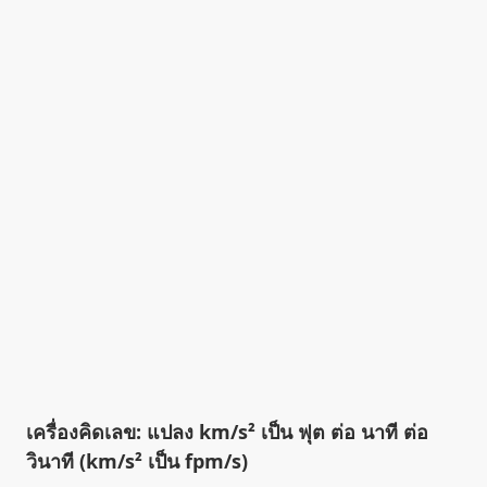
เครื่องคิดเลข: แปลง km/s² เป็น ฟุต ต่อ นาที ต่อ
วินาที (km/s² เป็น fpm/s)