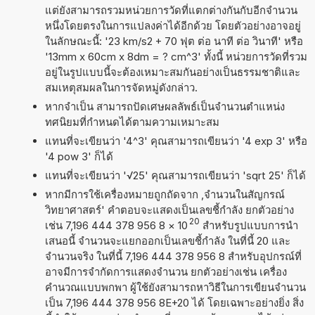
แต่ยังสามารถรวมหน่วยการวัดที่แตกต่างกันกับอีกจำนวน
หนึ่งโดยตรงในการแปลงค่าได้อีกด้วย โดยตัวอย่างอาจอยู่
ในลักษณะนี้: '23 km/s2 + 70 ฟุต ต่อ นาที ต่อ วินาที' หรือ
'13mm x 60cm x 8dm = ? cm^3' ทั้งนี้ หน่วยการวัดที่รวม
อยู่ในรูปแบบนี้จะต้องเหมาะสมกันอย่างเป็นธรรมชาติและ
สมเหตุสมผลในการจัดหมู่ดังกล่าว.
หากจำเป็น สามารถปัดเศษผลลัพธ์เป็นจำนวนตำแหน่ง
ทศนิยมที่กำหนดได้ตามความเหมาะสม
แทนที่จะเขียนว่า '4^3' คุณสามารถเขียนว่า '4 exp 3' หรือ
'4 pow 3' ก็ได้
แทนที่จะเขียนว่า '√25' คุณสามารถเขียนว่า 'sqrt 25' ก็ได้
หากมีการใช้เครื่องหมายถูกถัดจาก ,จำนวนในสัญกรณ์
วิทยาศาสตร์' คำตอบจะแสดงเป็นเลขชี้กำลัง ยกตัวอย่าง
20
เช่น 7,196 444 378 956 8
×
10
สำหรับรูปแบบการนำ
เสนอนี้ จำนวนจะแยกออกเป็นเลขชี้กำลัง ในที่นี้ 20 และ
จำนวนจริง ในที่นี้ 7,196 444 378 956 8 สำหรับอุปกรณ์ที่
อาจมีการจำกัดการแสดงจำนวน ยกตัวอย่างเช่น เครื่อง
คำนวณแบบพกพา ผู้ใช้ยังสามารถหาวิธีในการเขียนจำนวน
เป็น 7,196 444 378 956 8E+20 ได้ โดยเฉพาะอย่างยิ่ง สิ่ง