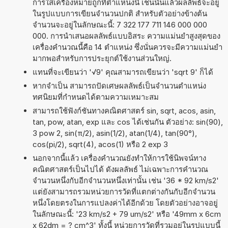
การใส่เครื่องหมายถูกที่ตำแหน่งนี้ เช่นนั้นแล้วผลลัพธ์จะอยู่
ในรูปแบบการเขียนจำนวนปกติ สำหรับตัวอย่างข้างต้น
จำนวนจะอยู่ในลักษณะนี้: 7 322 177 711 146 000 000
000. การนำเสนอผลลัพธ์แบบอิสระ ความแม่นยำสูงสุดของ
เครื่องคำนวณนี้คือ 14 ตำแหน่ง ซึ่งนั่นควรจะมีความแม่นยำ
มากพอสำหรับการประยุกต์ใช้งานส่วนใหญ่.
แทนที่จะเขียนว่า '√9' คุณสามารถเขียนว่า 'sqrt 9' ก็ได้
หากจำเป็น สามารถปัดเศษผลลัพธ์เป็นจำนวนตำแหน่ง
ทศนิยมที่กำหนดได้ตามความเหมาะสม
สามารถใช้ฟังก์ชันทางคณิตศาสตร์ sin, sqrt, acos, asin,
tan, pow, atan, exp และ cos ได้เช่นกัน ตัวอย่าง: sin(90),
3 pow 2, sin(π/2), asin(1/2), atan(1/4), tan(90°),
cos(pi/2), sqrt(4), acos(1) หรือ 2 exp 3
นอกจากนี้แล้ว เครื่องคำนวณยังทำให้การใช้นิพจน์ทาง
คณิตศาสตร์เป็นไปได้ ดังผลลัพธ์ ไม่เฉพาะการคำนวณ
จำนวนหนึ่งกับอีกจำนวนหนึ่งเท่านั้น เช่น '36 * 92 km/s2'
แต่ยังสามารถรวมหน่วยการวัดที่แตกต่างกันกับอีกจำนวน
หนึ่งโดยตรงในการแปลงค่าได้อีกด้วย โดยตัวอย่างอาจอยู่
ในลักษณะนี้: '23 km/s2 + 79 um/s2' หรือ '49mm x 6cm
x 62dm = ? cm^3' ทั้งนี้ หน่วยการวัดที่รวมอยู่ในรูปแบบนี้