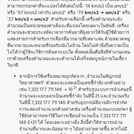
สามารถกรอกค่าที่จะแปลงได้ดังต่อไปนี้: '14 km/s2 เป็น um/s2'
หรือ '97 km/s2 เท่ากับ um/s2' หรือ '70
km/s2 -> um/s2
' หรือ
'27
km/s2 = um/s2
' สำหรับทางเลือกนี้ เครื่องคำนวณจะยัง
คำนวณเป็นหน่วยของค่าเดิมจะที่แปลงโดยเฉพาะในทันที. เครื่อง
คำนวณจะช่วยประหยัดเวลาการค้นหาที่ยุ่งยากให้กับผู้ใช้ด้วยการ
แสดงรายการสำหรับการเลือกที่มากมายที่เหมาะสม ด้วยหมวดหมู่
ที่มากมายและหน่วยที่รองรับนับไม่ถ้วน โดยไม่คำนึงถึงความเป็น
ไปได้ว่าผู้ใช้จะใช้การค้นหาแบบใด ทั้งหมดนั้นคือสิ่งที่ทำงานแทน
เราด้วยเครื่องคำนวณและจะทำงานได้เสร็จสมบูรณ์ภายในเสี้ยว
วินาที.
หากมีการใช้เครื่องหมายถูกถัดจาก ,จำนวนในสัญกรณ์
วิทยาศาสตร์' คำตอบจะแสดงเป็นเลขชี้กำลัง ยกตัวอย่าง
21
เช่น 7,322 177 711 146
×
10
สำหรับรูปแบบการนำเสนอนี้
จำนวนจะแยกออกเป็นเลขชี้กำลัง ในที่นี้ 21 และจำนวนจริง
ในที่นี้ 7,322 177 711 146 สำหรับอุปกรณ์ที่อาจมีการจำกัด
การแสดงจำนวน ยกตัวอย่างเช่น เครื่องคำนวณแบบพกพา ผู้
ใช้ยังสามารถหาวิธีในการเขียนจำนวนเป็น 7,322 177 711
146 E+21 ได้ โดยเฉพาะอย่างยิ่ง สิ่งนี้ทำให้สามารถอ่าน
จำนวนที่มากและน้อยมาก ๆ ได้อย่างง่ายดายขึ้น หากไม่มี