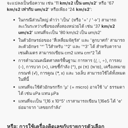
จะแปลงเป็นข้อความ เช่น '11
km/s2 เป็น um/s2
' หรือ '67
km/s2 เท่ากับ um/s2
' หรือเพียง '24
km/s2
':
ในกรณีส่วนใหญ่ คำว่า 'เป็น' (หรือ '=' / '->') สามารถ
ละเว้นระหว่างชื่อของทั้งสองหน่วยได้ เช่น '37
km/s2
um/s2
' แทนที่จะเป็น '80 km/s2 เป็น um/s2'
ในตัวอักษรย่อของ 'สี่เหลี่ยมจัตุรัส' และ 'ลูกบาศก์' สามารถ
ละตัวอักษร '^' ไว้สำหรับ '^2' และ '^3' ได้ สำหรับตาราง
เซนติเมตร สามารถเขียน cm2 แทน cm^2 ได้
การคำนวณคณิตศาสตร์พื้นฐาน: การหาร (/, :, ÷), การลบ
(-), การบวก (+), เลขชี้กำลัง (^), pi (π) (พาย), เครื่องหมาย
กรณฑ์ (√), การคูณ (*, x) และ วงเล็บ สามารถใช้ได้ทั้งหมด
ในที่นี้
แทนที่จะใช้ตัวอักษรกรีก 'µ' (= micro) อาจใช้ 'u' ธรรมดา
ได้ เช่น uPa แทน µPa
แทนที่จะเป็น '1,16 x 10^5' เราสามารถเขียน 1,16e5 ได้ 'e'
ย่อมาจาก 'เลขยกกำลัง'
หรือ: การใช้เครื่องคิดเลขกับรายการตัวเลือก