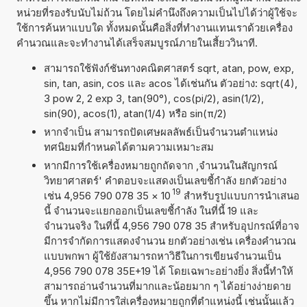
หน่วยที่รองรับนับไม่ถ้วน โดยไม่คำนึงถึงความเป็นไปได้ว่าผู้ใช้จะ
ใช้การค้นหาแบบใด ทั้งหมดนั้นคือสิ่งที่ทำงานแทนเราด้วยเครื่อง
คำนวณและจะทำงานได้เสร็จสมบูรณ์ภายในเสี้ยววินาที.
สามารถใช้ฟังก์ชันทางคณิตศาสตร์ sqrt, atan, pow, exp,
sin, tan, asin, cos และ acos ได้เช่นกัน ตัวอย่าง: sqrt(4),
3 pow 2, 2 exp 3, tan(90°), cos(pi/2), asin(1/2),
sin(90), acos(1), atan(1/4) หรือ sin(π/2)
หากจำเป็น สามารถปัดเศษผลลัพธ์เป็นจำนวนตำแหน่ง
ทศนิยมที่กำหนดได้ตามความเหมาะสม
หากมีการใช้เครื่องหมายถูกถัดจาก ,จำนวนในสัญกรณ์
วิทยาศาสตร์' คำตอบจะแสดงเป็นเลขชี้กำลัง ยกตัวอย่าง
19
เช่น 4,956 790 078 35
×
10
สำหรับรูปแบบการนำเสนอ
นี้ จำนวนจะแยกออกเป็นเลขชี้กำลัง ในที่นี้ 19 และ
จำนวนจริง ในที่นี้ 4,956 790 078 35 สำหรับอุปกรณ์ที่อาจ
มีการจำกัดการแสดงจำนวน ยกตัวอย่างเช่น เครื่องคำนวณ
แบบพกพา ผู้ใช้ยังสามารถหาวิธีในการเขียนจำนวนเป็น
4,956 790 078 35E+19 ได้ โดยเฉพาะอย่างยิ่ง สิ่งนี้ทำให้
สามารถอ่านจำนวนที่มากและน้อยมาก ๆ ได้อย่างง่ายดาย
ขึ้น หากไม่มีการใส่เครื่องหมายถูกที่ตำแหน่งนี้ เช่นนั้นแล้ว