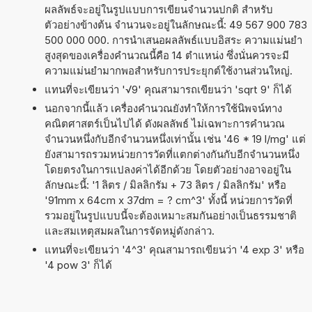
ผลลัพธ์จะอยู่ในรูปแบบการเขียนจำนวนปกติ สำหรับ
ตัวอย่างข้างต้น จำนวนจะอยู่ในลักษณะนี้: 49 567 900 783
500 000 000. การนำเสนอผลลัพธ์แบบอิสระ ความแม่นยำ
สูงสุดของเครื่องคำนวณนี้คือ 14 ตำแหน่ง ซึ่งนั่นควรจะมี
ความแม่นยำมากพอสำหรับการประยุกต์ใช้งานส่วนใหญ่.
แทนที่จะเขียนว่า '√9' คุณสามารถเขียนว่า 'sqrt 9' ก็ได้
นอกจากนี้แล้ว เครื่องคำนวณยังทำให้การใช้นิพจน์ทาง
คณิตศาสตร์เป็นไปได้ ดังผลลัพธ์ ไม่เฉพาะการคำนวณ
จำนวนหนึ่งกับอีกจำนวนหนึ่งเท่านั้น เช่น '46 * 19 l/mg' แต่
ยังสามารถรวมหน่วยการวัดที่แตกต่างกันกับอีกจำนวนหนึ่ง
โดยตรงในการแปลงค่าได้อีกด้วย โดยตัวอย่างอาจอยู่ใน
ลักษณะนี้: '1 ลิตร / มิลลิกรัม + 73 ลิตร / มิลลิกรัม' หรือ
'91mm x 64cm x 37dm = ? cm^3' ทั้งนี้ หน่วยการวัดที่
รวมอยู่ในรูปแบบนี้จะต้องเหมาะสมกันอย่างเป็นธรรมชาติ
และสมเหตุสมผลในการจัดหมู่ดังกล่าว.
แทนที่จะเขียนว่า '4^3' คุณสามารถเขียนว่า '4 exp 3' หรือ
'4 pow 3' ก็ได้