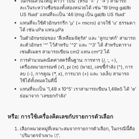
ในกรณีส่วนใหญ่ คำว่า 'เป็น' (หรือ '=' / '->') สามารถ
ละเว้นระหว่างชื่อของทั้งสองหน่วยได้ เช่น '19 l/mg gal/lb
US fluid' แทนที่จะเป็น '46 l/mg เป็น gal/lb US fluid'
แทนที่จะใช้ตัวอักษรกรีก 'µ' (= micro) อาจใช้ 'u' ธรรมดา
ได้ เช่น uPa แทน µPa
ในตัวอักษรย่อของ 'สี่เหลี่ยมจัตุรัส' และ 'ลูกบาศก์' สามารถ
ละตัวอักษร '^' ไว้สำหรับ '^2' และ '^3' ได้ สำหรับตาราง
เซนติเมตร สามารถเขียน cm2 แทน cm^2 ได้
การคำนวณคณิตศาสตร์พื้นฐาน: การหาร (/, :, ÷),
เครื่องหมายกรณฑ์ (√), pi (π) (พาย), เลขชี้กำลัง (^), การ
ลบ (-), การคูณ (*, x), การบวก (+) และ วงเล็บ สามารถ
ใช้ได้ทั้งหมดในที่นี้
แทนที่จะเป็น '1,48 x 10^5' เราสามารถเขียน 1,48e5 ได้ 'e'
ย่อมาจาก 'เลขยกกำลัง'
หรือ: การใช้เครื่องคิดเลขกับรายการตัวเลือก
เลือกหมวดหมู่ที่เหมาะสมจากรายการตัวเลือก, ในกรณีนี้คือ
'
ปริมาตรจำเพาะ
'.