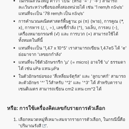
ในกรณีส่วนใหญ่ คำว่า 'เป็น' (หรือ '=' / '->') สามารถ
ละเว้นระหว่างชื่อของทั้งสองหน่วยได้ เช่น '1 rem/h nSv/s'
แทนที่จะเป็น '78 rem/h เป็น nSv/s'
การคำนวณคณิตศาสตร์พื้นฐาน: pi (π) (พาย), การคูณ (*,
x), การหาร (/, :, ÷), เลขชี้กำลัง (^), วงเล็บ, การลบ (-),
เครื่องหมายกรณฑ์ (√) และ การบวก (+) สามารถใช้ได้
ทั้งหมดในที่นี้
แทนที่จะเป็น '1,47 x 10^5' เราสามารถเขียน 1,47e5 ได้ 'e'
ย่อมาจาก 'เลขยกกำลัง'
แทนที่จะใช้ตัวอักษรกรีก 'µ' (= micro) อาจใช้ 'u' ธรรมดา
ได้ เช่น uPa แทน µPa
ในตัวอักษรย่อของ 'สี่เหลี่ยมจัตุรัส' และ 'ลูกบาศก์' สามารถ
ละตัวอักษร '^' ไว้สำหรับ '^2' และ '^3' ได้ สำหรับตาราง
เซนติเมตร สามารถเขียน cm2 แทน cm^2 ได้
หรือ: การใช้เครื่องคิดเลขกับรายการตัวเลือก
เลือกหมวดหมู่ที่เหมาะสมจากรายการตัวเลือก, ในกรณีนี้คือ
'
ปริมาณรังสี
'.