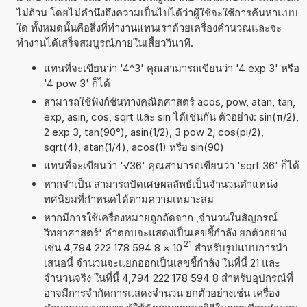
ไม่ถ้วน โดยไม่คำนึงถึงความเป็นไปได้ว่าผู้ใช้จะใช้การค้นหาแบบ
ใด ทั้งหมดนั้นคือสิ่งที่ทำงานแทนเราด้วยเครื่องคำนวณและจะ
ทำงานได้เสร็จสมบูรณ์ภายในเสี้ยววินาที.
แทนที่จะเขียนว่า '4^3' คุณสามารถเขียนว่า '4 exp 3' หรือ
'4 pow 3' ก็ได้
สามารถใช้ฟังก์ชันทางคณิตศาสตร์ acos, pow, atan, tan,
exp, asin, cos, sqrt และ sin ได้เช่นกัน ตัวอย่าง: sin(π/2),
2 exp 3, tan(90°), asin(1/2), 3 pow 2, cos(pi/2),
sqrt(4), atan(1/4), acos(1) หรือ sin(90)
แทนที่จะเขียนว่า '√36' คุณสามารถเขียนว่า 'sqrt 36' ก็ได้
หากจำเป็น สามารถปัดเศษผลลัพธ์เป็นจำนวนตำแหน่ง
ทศนิยมที่กำหนดได้ตามความเหมาะสม
หากมีการใช้เครื่องหมายถูกถัดจาก ,จำนวนในสัญกรณ์
วิทยาศาสตร์' คำตอบจะแสดงเป็นเลขชี้กำลัง ยกตัวอย่าง
21
เช่น 4,794 222 178 594 8
×
10
สำหรับรูปแบบการนำ
เสนอนี้ จำนวนจะแยกออกเป็นเลขชี้กำลัง ในที่นี้ 21 และ
จำนวนจริง ในที่นี้ 4,794 222 178 594 8 สำหรับอุปกรณ์ที่
อาจมีการจำกัดการแสดงจำนวน ยกตัวอย่างเช่น เครื่อง