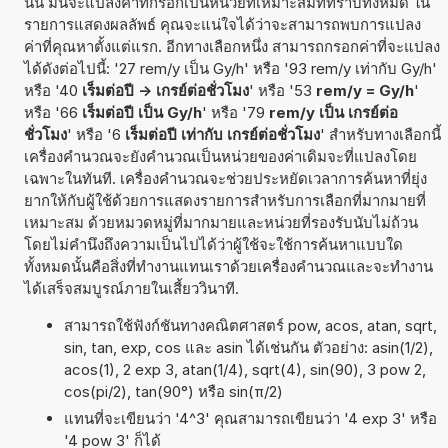
นั้น มันจะแปลงค่าที่กรอกเป็นหน่วยที่เหมาะสมที่ทราบทั้งหมด ใน
รายการแสดงผลลัพธ์ คุณจะแน่ใจได้ว่าจะสามารถพบการแปลง
ค่าที่คุณหาตั้งแต่แรก. อีกทางเลือกหนึ่ง สามารถกรอกค่าที่จะแปลง
ได้ดังต่อไปนี้: '27 rem/y เป็น Gy/h' หรือ '93 rem/y เท่ากับ Gy/h'
หรือ '40
เร็มต่อปี -> เกรย์ต่อชั่วโมง
' หรือ '53
rem/y = Gy/h
'
หรือ '66
เร็มต่อปี เป็น Gy/h
' หรือ '79
rem/y เป็น เกรย์ต่อ
ชั่วโมง
' หรือ '6
เร็มต่อปี เท่ากับ เกรย์ต่อชั่วโมง
' สำหรับทางเลือกนี้
เครื่องคำนวณจะยังคำนวณเป็นหน่วยของค่าเดิมจะที่แปลงโดย
เฉพาะในทันที. เครื่องคำนวณจะช่วยประหยัดเวลาการค้นหาที่ยุ่ง
ยากให้กับผู้ใช้ด้วยการแสดงรายการสำหรับการเลือกที่มากมายที่
เหมาะสม ด้วยหมวดหมู่ที่มากมายและหน่วยที่รองรับนับไม่ถ้วน
โดยไม่คำนึงถึงความเป็นไปได้ว่าผู้ใช้จะใช้การค้นหาแบบใด
ทั้งหมดนั้นคือสิ่งที่ทำงานแทนเราด้วยเครื่องคำนวณและจะทำงาน
ได้เสร็จสมบูรณ์ภายในเสี้ยววินาที.
สามารถใช้ฟังก์ชันทางคณิตศาสตร์ pow, acos, atan, sqrt,
sin, tan, exp, cos และ asin ได้เช่นกัน ตัวอย่าง: asin(1/2),
acos(1), 2 exp 3, atan(1/4), sqrt(4), sin(90), 3 pow 2,
cos(pi/2), tan(90°) หรือ sin(π/2)
แทนที่จะเขียนว่า '4^3' คุณสามารถเขียนว่า '4 exp 3' หรือ
'4 pow 3' ก็ได้