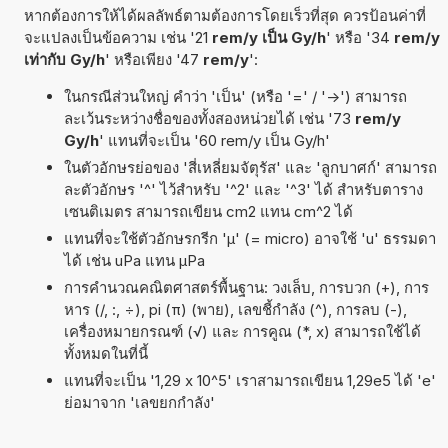
หากต้องการให้ได้ผลลัพธ์ตามต้องการโดยเร็วที่สุด ควรป้อนค่าที่
จะแปลงเป็นข้อความ เช่น '21
rem/y เป็น Gy/h
' หรือ '34
rem/y
เท่ากับ Gy/h
' หรือเพียง '47
rem/y
':
ในกรณีส่วนใหญ่ คำว่า 'เป็น' (หรือ '=' / '->') สามารถ
ละเว้นระหว่างชื่อของทั้งสองหน่วยได้ เช่น '73
rem/y
Gy/h
' แทนที่จะเป็น '60 rem/y เป็น Gy/h'
ในตัวอักษรย่อของ 'สี่เหลี่ยมจัตุรัส' และ 'ลูกบาศก์' สามารถ
ละตัวอักษร '^' ไว้สำหรับ '^2' และ '^3' ได้ สำหรับตาราง
เซนติเมตร สามารถเขียน cm2 แทน cm^2 ได้
แทนที่จะใช้ตัวอักษรกรีก 'µ' (= micro) อาจใช้ 'u' ธรรมดา
ได้ เช่น uPa แทน µPa
การคำนวณคณิตศาสตร์พื้นฐาน: วงเล็บ, การบวก (+), การ
หาร (/, :, ÷), pi (π) (พาย), เลขชี้กำลัง (^), การลบ (-),
เครื่องหมายกรณฑ์ (√) และ การคูณ (*, x) สามารถใช้ได้
ทั้งหมดในที่นี้
แทนที่จะเป็น '1,29 x 10^5' เราสามารถเขียน 1,29e5 ได้ 'e'
ย่อมาจาก 'เลขยกกำลัง'