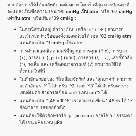
หากต้องการให้ได้ผลลัพธ์ตามต้องการโดยเร็วที่สุด ควรป้อนค่าที่
จะแปลงเป็นข้อความ เช่น '95
cmHg เป็น atm
' หรือ '67
cmHg
เท่ากับ atm
' หรือเพียง '39
cmHg
':
ในกรณีส่วนใหญ่ คำว่า 'เป็น' (หรือ '=' / '->') สามารถ
ละเว้นระหว่างชื่อของทั้งสองหน่วยได้ เช่น '82
cmHg atm
'
แทนที่จะเป็น '11 cmHg เป็น atm'
การคำนวณคณิตศาสตร์พื้นฐาน: การคูณ (*, x), การบวก
(+), การลบ (-), pi (π) (พาย), การหาร (/, :, ÷), เลขชี้กำลัง
(^), วงเล็บ และ เครื่องหมายกรณฑ์ (√) สามารถใช้ได้
ทั้งหมดในที่นี้
ในตัวอักษรย่อของ 'สี่เหลี่ยมจัตุรัส' และ 'ลูกบาศก์' สามารถ
ละตัวอักษร '^' ไว้สำหรับ '^2' และ '^3' ได้ สำหรับตาราง
เซนติเมตร สามารถเขียน cm2 แทน cm^2 ได้
แทนที่จะเป็น '1,46 x 10^5' เราสามารถเขียน 1,46e5 ได้ 'e'
ย่อมาจาก 'เลขยกกำลัง'
แทนที่จะใช้ตัวอักษรกรีก 'µ' (= micro) อาจใช้ 'u' ธรรมดา
ได้ เช่น uPa แทน µPa