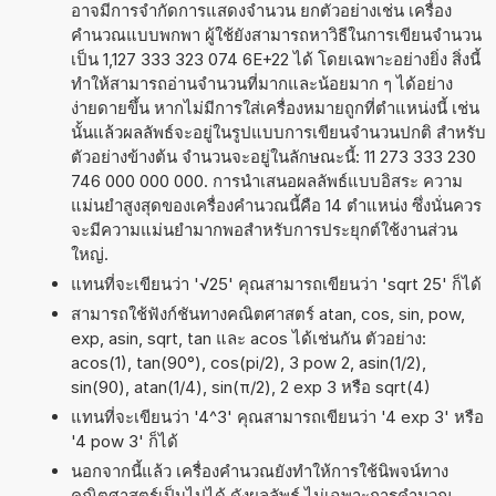
อาจมีการจำกัดการแสดงจำนวน ยกตัวอย่างเช่น เครื่อง
คำนวณแบบพกพา ผู้ใช้ยังสามารถหาวิธีในการเขียนจำนวน
เป็น 1,127 333 323 074 6E+22 ได้ โดยเฉพาะอย่างยิ่ง สิ่งนี้
ทำให้สามารถอ่านจำนวนที่มากและน้อยมาก ๆ ได้อย่าง
ง่ายดายขึ้น หากไม่มีการใส่เครื่องหมายถูกที่ตำแหน่งนี้ เช่น
นั้นแล้วผลลัพธ์จะอยู่ในรูปแบบการเขียนจำนวนปกติ สำหรับ
ตัวอย่างข้างต้น จำนวนจะอยู่ในลักษณะนี้: 11 273 333 230
746 000 000 000. การนำเสนอผลลัพธ์แบบอิสระ ความ
แม่นยำสูงสุดของเครื่องคำนวณนี้คือ 14 ตำแหน่ง ซึ่งนั่นควร
จะมีความแม่นยำมากพอสำหรับการประยุกต์ใช้งานส่วน
ใหญ่.
แทนที่จะเขียนว่า '√25' คุณสามารถเขียนว่า 'sqrt 25' ก็ได้
สามารถใช้ฟังก์ชันทางคณิตศาสตร์ atan, cos, sin, pow,
exp, asin, sqrt, tan และ acos ได้เช่นกัน ตัวอย่าง:
acos(1), tan(90°), cos(pi/2), 3 pow 2, asin(1/2),
sin(90), atan(1/4), sin(π/2), 2 exp 3 หรือ sqrt(4)
แทนที่จะเขียนว่า '4^3' คุณสามารถเขียนว่า '4 exp 3' หรือ
'4 pow 3' ก็ได้
นอกจากนี้แล้ว เครื่องคำนวณยังทำให้การใช้นิพจน์ทาง
คณิตศาสตร์เป็นไปได้ ดังผลลัพธ์ ไม่เฉพาะการคำนวณ