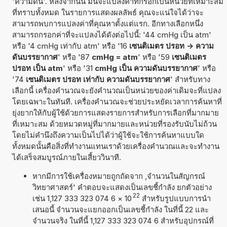
'ความดัน'. หลังจากนั้น มันจะแปลงค่าที่กรอกเป็นหน่วยที่เหมาะสม
ที่ทราบทั้งหมด ในรายการแสดงผลลัพธ์ คุณจะแน่ใจได้ว่าจะ
สามารถพบการแปลงค่าที่คุณหาตั้งแต่แรก. อีกทางเลือกหนึ่ง
สามารถกรอกค่าที่จะแปลงได้ดังต่อไปนี้: '44 cmHg เป็น atm'
หรือ '4 cmHg เท่ากับ atm' หรือ '16
เซนติเมตร ปรอท -> ความ
ดันบรรยากาศ
' หรือ '87
cmHg = atm
' หรือ '59
เซนติเมตร
ปรอท เป็น atm
' หรือ '31
cmHg เป็น ความดันบรรยากาศ
' หรือ
'74
เซนติเมตร ปรอท เท่ากับ ความดันบรรยากาศ
' สำหรับทาง
เลือกนี้ เครื่องคำนวณจะยังคำนวณเป็นหน่วยของค่าเดิมจะที่แปลง
โดยเฉพาะในทันที. เครื่องคำนวณจะช่วยประหยัดเวลาการค้นหาที่
ยุ่งยากให้กับผู้ใช้ด้วยการแสดงรายการสำหรับการเลือกที่มากมาย
ที่เหมาะสม ด้วยหมวดหมู่ที่มากมายและหน่วยที่รองรับนับไม่ถ้วน
โดยไม่คำนึงถึงความเป็นไปได้ว่าผู้ใช้จะใช้การค้นหาแบบใด
ทั้งหมดนั้นคือสิ่งที่ทำงานแทนเราด้วยเครื่องคำนวณและจะทำงาน
ได้เสร็จสมบูรณ์ภายในเสี้ยววินาที.
หากมีการใช้เครื่องหมายถูกถัดจาก ,จำนวนในสัญกรณ์
วิทยาศาสตร์' คำตอบจะแสดงเป็นเลขชี้กำลัง ยกตัวอย่าง
22
เช่น 1,127 333 323 074 6
×
10
สำหรับรูปแบบการนำ
เสนอนี้ จำนวนจะแยกออกเป็นเลขชี้กำลัง ในที่นี้ 22 และ
จำนวนจริง ในที่นี้ 1,127 333 323 074 6 สำหรับอุปกรณ์ที่