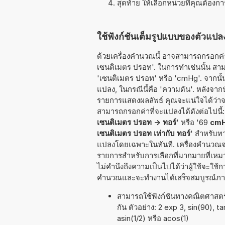
สุดท้าย ให้เลือกหน่วยที่คุณต้องก
ใช้ฟังก์ชันเต็มรูปแบบของตัวแปลง
ด้วยเครื่องคำนวณนี้ อาจสามารถกรอกค่าท
เซนติเมตร ปรอท'. ในการทำเช่นนั้น สามารถ
'เซนติเมตร ปรอท' หรือ 'cmHg'. จากนั้
แปลง, ในกรณีนี้คือ 'ความดัน'. หลังจาก
รายการแสดงผลลัพธ์ คุณจะแน่ใจได้ว่าจ
สามารถกรอกค่าที่จะแปลงได้ดังต่อไปนี้:
เซนติเมตร ปรอท -> ทอร์
' หรือ '69
cmH
เซนติเมตร ปรอท เท่ากับ ทอร์
' สำหรับทา
แปลงโดยเฉพาะในทันที. เครื่องคำนวณจะช
รายการสำหรับการเลือกที่มากมายที่เหมา
ไม่คำนึงถึงความเป็นไปได้ว่าผู้ใช้จะใช้
คำนวณและจะทำงานได้เสร็จสมบูรณ์ภายใ
สามารถใช้ฟังก์ชันทางคณิตศาสตร์ 
กัน ตัวอย่าง: 2 exp 3, sin(90), t
asin(1/2) หรือ acos(1)