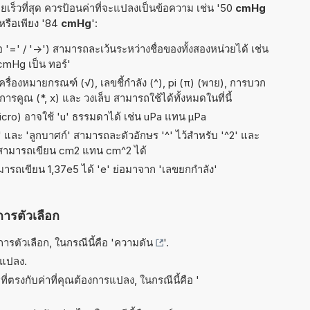
เร็วที่สุด ควรป้อนค่าที่จะแปลงเป็นข้อความ เช่น '50
cmHg
 หรือเพียง '84
cmHg
':
อ '=' / '->') สามารถละเว้นระหว่างชื่อของทั้งสองหน่วยได้ เช่น
 cmHg เป็น ทอร์'
ื่องหมายกรณฑ์ (√), เลขชี้กำลัง (^), pi (π) (พาย), การบวก
 การคูณ (*, x) และ วงเล็บ สามารถใช้ได้ทั้งหมดในที่นี้
micro) อาจใช้ 'u' ธรรมดาได้ เช่น uPa แทน µPa
ัส' และ 'ลูกบาศก์' สามารถละตัวอักษร '^' ไว้สำหรับ '^2' และ
 สามารถเขียน cm2 แทน cm^2 ได้
ามารถเขียน 1,37e5 ได้ 'e' ย่อมาจาก 'เลขยกกำลัง'
การตัวเลือก
รตัวเลือก, ในกรณีนี้คือ '
ความดัน
'.
รแปลง.
ี่ตรงกับค่าที่คุณต้องการแปลง, ในกรณีนี้คือ '