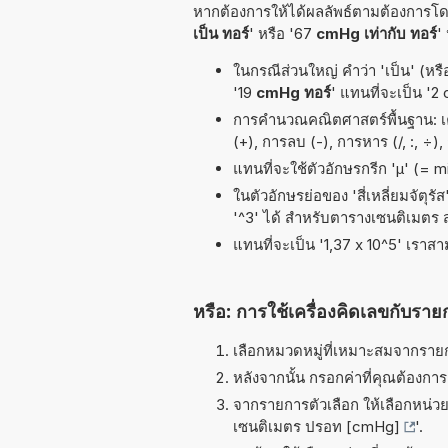
หากต้องการให้ได้ผลลัพธ์ตามต้องการโดย
เป็น ทอร์
' หรือ '67
cmHg เท่ากับ ทอร์
'
ในกรณีส่วนใหญ่ คำว่า 'เป็น' (หรื
'19
cmHg ทอร์
' แทนที่จะเป็น '2
การคำนวณคณิตศาสตร์พื้นฐาน: เคร
(+), การลบ (-), การหาร (/, :, ÷),
แทนที่จะใช้ตัวอักษรกรีก 'µ' (= 
ในตัวอักษรย่อของ 'สี่เหลี่ยมจัตุร
'^3' ได้ สำหรับตารางเซนติเมตร
แทนที่จะเป็น '1,37 x 10^5' เราส
หรือ: การใช้เครื่องคิดเลขกับราย
เลือกหมวดหมู่ที่เหมาะสมจากรายกา
หลังจากนั้น กรอกค่าที่คุณต้องกา
จากรายการตัวเลือก ให้เลือกหน่วยท
เซนติเมตร ปรอท [cmHg]
'.