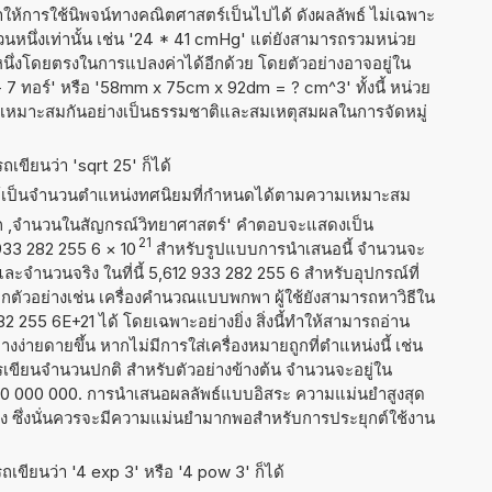
ำให้การใช้นิพจน์ทางคณิตศาสตร์เป็นไปได้ ดังผลลัพธ์ ไม่เฉพาะ
นึ่งเท่านั้น เช่น '24 * 41 cmHg' แต่ยังสามารถรวมหน่วย
หนึ่งโดยตรงในการแปลงค่าได้อีกด้วย โดยตัวอย่างอาจอยู่ใน
 7 ทอร์' หรือ '58mm x 75cm x 92dm = ? cm^3' ทั้งนี้ หน่วย
้องเหมาะสมกันอย่างเป็นธรรมชาติและสมเหตุสมผลในการจัดหมู่
เขียนว่า 'sqrt 25' ก็ได้
ธ์เป็นจำนวนตำแหน่งทศนิยมที่กำหนดได้ตามความเหมาะสม
าก ,จำนวนในสัญกรณ์วิทยาศาสตร์' คำตอบจะแสดงเป็น
21
 933 282 255 6
×
10
สำหรับรูปแบบการนำเสนอนี้ จำนวนจะ
 และจำนวนจริง ในที่นี้ 5,612 933 282 255 6 สำหรับอุปกรณ์ที่
ัวอย่างเช่น เครื่องคำนวณแบบพกพา ผู้ใช้ยังสามารถหาวิธีใน
 255 6E+21 ได้ โดยเฉพาะอย่างยิ่ง สิ่งนี้ทำให้สามารถอ่าน
ง่ายดายขึ้น หากไม่มีการใส่เครื่องหมายถูกที่ตำแหน่งนี้ เช่น
ารเขียนจำนวนปกติ สำหรับตัวอย่างข้างต้น จำนวนจะอยู่ใน
600 000 000. การนำเสนอผลลัพธ์แบบอิสระ ความแม่นยำสูงสุด
่ง ซึ่งนั่นควรจะมีความแม่นยำมากพอสำหรับการประยุกต์ใช้งาน
เขียนว่า '4 exp 3' หรือ '4 pow 3' ก็ได้