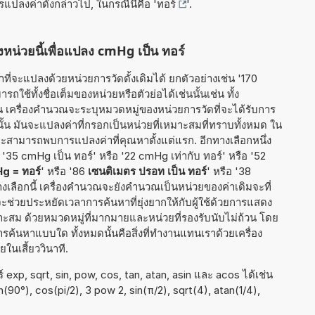
ารแปลงค่าดังกล่าวไป, ในกรณีนี้คือ '
ทอร์
'.
หน่วยนี้เพื่อแปลง cmHg เป็น ทอร์
ี่จะแปลงด้วยหน่วยการวัดดั้งเดิมได้ ยกตัวอย่างเช่น '170
ใช้ทั้งชื่อเต็มของหน่วยหรือตัวย่อได้เช่นนั้นเช่น ทั้ง
น เครื่องคำนวณจะระบุหมวดหมู่ของหน่วยการวัดที่จะได้รับการ
นั้น มันจะแปลงค่าที่กรอกเป็นหน่วยที่เหมาะสมที่ทราบทั้งหมด ใน
ะสามารถพบการแปลงค่าที่คุณหาตั้งแต่แรก. อีกทางเลือกหนึ่ง
 '35 cmHg เป็น ทอร์' หรือ '22 cmHg เท่ากับ ทอร์' หรือ '52
g = ทอร์
' หรือ '86
เซนติเมตร ปรอท เป็น ทอร์
' หรือ '38
งเลือกนี้ เครื่องคำนวณจะยังคำนวณเป็นหน่วยของค่าเดิมจะที่
่วยประหยัดเวลาการค้นหาที่ยุ่งยากให้กับผู้ใช้ด้วยการแสดง
ะสม ด้วยหมวดหมู่ที่มากมายและหน่วยที่รองรับนับไม่ถ้วน โดย
การค้นหาแบบใด ทั้งหมดนั้นคือสิ่งที่ทำงานแทนเราด้วยเครื่อง
นเสี้ยววินาที.
exp, sqrt, sin, pow, cos, tan, atan, asin และ acos ได้เช่น
an(90°), cos(pi/2), 3 pow 2, sin(π/2), sqrt(4), atan(1/4),