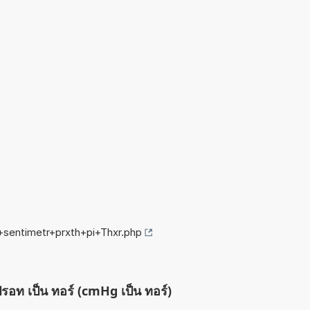
+sentimetr+prxth+pi+Thxr.php
ปรอท เป็น ทอร์ (cmHg เป็น ทอร์)