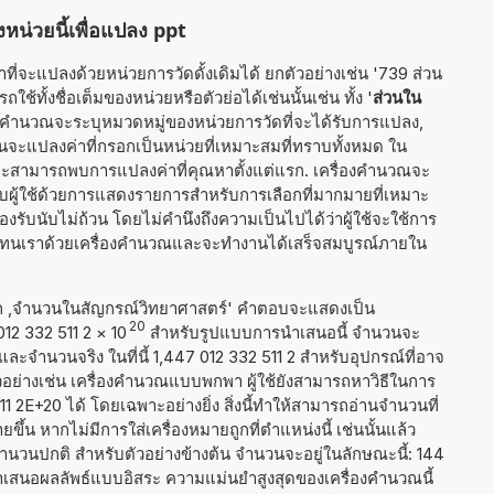
หน่วยนี้เพื่อแปลง ppt
ี่จะแปลงด้วยหน่วยการวัดดั้งเดิมได้ ยกตัวอย่างเช่น '739 ส่วน
ช้ทั้งชื่อเต็มของหน่วยหรือตัวย่อได้เช่นนั้นเช่น ทั้ง '
ส่วนใน
ื่องคำนวณจะระบุหมวดหมู่ของหน่วยการวัดที่จะได้รับการแปลง,
น มันจะแปลงค่าที่กรอกเป็นหน่วยที่เหมาะสมที่ทราบทั้งหมด ใน
จะสามารถพบการแปลงค่าที่คุณหาตั้งแต่แรก. เครื่องคำนวณจะ
กับผู้ใช้ด้วยการแสดงรายการสำหรับการเลือกที่มากมายที่เหมาะ
งรับนับไม่ถ้วน โดยไม่คำนึงถึงความเป็นไปได้ว่าผู้ใช้จะใช้การ
านแทนเราด้วยเครื่องคำนวณและจะทำงานได้เสร็จสมบูรณ์ภายใน
าก ,จำนวนในสัญกรณ์วิทยาศาสตร์' คำตอบจะแสดงเป็น
20
012 332 511 2
×
10
สำหรับรูปแบบการนำเสนอนี้ จำนวนจะ
 และจำนวนจริง ในที่นี้ 1,447 012 332 511 2 สำหรับอุปกรณ์ที่อาจ
ย่างเช่น เครื่องคำนวณแบบพกพา ผู้ใช้ยังสามารถหาวิธีในการ
1 2E+20 ได้ โดยเฉพาะอย่างยิ่ง สิ่งนี้ทำให้สามารถอ่านจำนวนที่
ึ้น หากไม่มีการใส่เครื่องหมายถูกที่ตำแหน่งนี้ เช่นนั้นแล้ว
ำนวนปกติ สำหรับตัวอย่างข้างต้น จำนวนจะอยู่ในลักษณะนี้: 144
ำเสนอผลลัพธ์แบบอิสระ ความแม่นยำสูงสุดของเครื่องคำนวณนี้