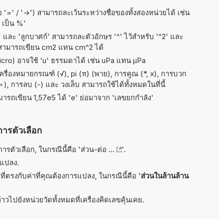
อ '=' / '->') สามารถละเว้นระหว่างชื่อของทั้งสองหน่วยได้ เช่น
 เป็น %'
ัส' และ 'ลูกบาศก์' สามารถละตัวอักษร '^' ไว้สำหรับ '^2' และ
 สามารถเขียน cm2 แทน cm^2 ได้
micro) อาจใช้ 'u' ธรรมดาได้ เช่น uPa แทน µPa
ื่องหมายกรณฑ์ (√), pi (π) (พาย), การคูณ (*, x), การบวก
, ÷), การลบ (-) และ วงเล็บ สามารถใช้ได้ทั้งหมดในที่นี้
ามารถเขียน 1,57e5 ได้ 'e' ย่อมาจาก 'เลขยกกำลัง'
การตัวเลือก
รตัวเลือก, ในกรณีนี้คือ '
ส่วน-ต่อ ...
'.
รแปลง.
ี่ตรงกับค่าที่คุณต้องการแปลง, ในกรณีนี้คือ '
ส่วนในล้านล้าน
าวไปยังหน่วยวัดทั้งหมดที่เครื่องคิดเลขคุ้นเคย.