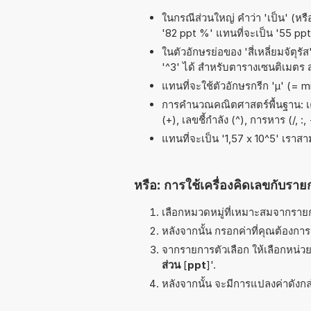
ในกรณีส่วนใหญ่ คำว่า 'เป็น' (หรื
'82 ppt %' แทนที่จะเป็น '55 ppt
ในตัวอักษรย่อของ 'สี่เหลี่ยมจัตุร
'^3' ได้ สำหรับตารางเซนติเมตร
แทนที่จะใช้ตัวอักษรกรีก 'µ' (= 
การคำนวณคณิตศาสตร์พื้นฐาน: เคร
(+), เลขชี้กำลัง (^), การหาร (/, :
แทนที่จะเป็น '1,57 x 10^5' เราส
หรือ: การใช้เครื่องคิดเลขกับราย
เลือกหมวดหมู่ที่เหมาะสมจากรายกา
หลังจากนั้น กรอกค่าที่คุณต้องกา
จากรายการตัวเลือก ให้เลือกหน่วยท
ส่วน
[
ppt
]'.
หลังจากนั้น จะมีการแปลงค่าดังกล่