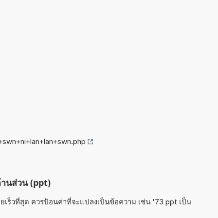
g+swn+ni+lan+lan+swn.php
้านส่วน (ppt)
ร็วที่สุด ควรป้อนค่าที่จะแปลงเป็นข้อความ เช่น '73 ppt เป็น