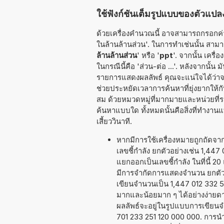
ใช้ฟังก์ชันเต็มรูปแบบของตัวแปลง
ด้วยเครื่องคำนวณนี้ อาจสามารถกรอกค่าท
ในล้านล้านส่วน'. ในการทำเช่นนั้น สามารถใ
ล้านล้านส่วน
' หรือ '
ppt
'. จากนั้น เคร
ในกรณีนี้คือ 'ส่วน-ต่อ ...'. หลังจากนั้
รายการแสดงผลลัพธ์ คุณจะแน่ใจได้ว่า
ช่วยประหยัดเวลาการค้นหาที่ยุ่งยากให้
สม ด้วยหมวดหมู่ที่มากมายและหน่วยที่รอ
ค้นหาแบบใด ทั้งหมดนั้นคือสิ่งที่ทำง
เสี้ยววินาที.
หากมีการใช้เครื่องหมายถูกถัดจ
เลขชี้กำลัง ยกตัวอย่างเช่น 1,447 
แยกออกเป็นเลขชี้กำลัง ในที่นี้ 20
มีการจำกัดการแสดงจำนวน ยกตัวอ
เขียนจำนวนเป็น 1,447 012 332 51
มากและน้อยมาก ๆ ได้อย่างง่ายดายข
ผลลัพธ์จะอยู่ในรูปแบบการเขียนจ
701 233 251 120 000 000. การน