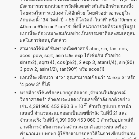
ยังสามารถรวมหน่วยการวัดที่แตกต่างกันกับอีกจำนวนหนึ่ง
โดยตรงในการแปลงค่าได้อีกด้วย โดยตัวอย่างอาจอยู่ใน
ลักษณะนี้: '34 วัตต์-ปี + 55 กิโลวัตต์-วินาที' หรือ '19mm x
40cm x 61dm = ? cm^3' ทั้งนี้ หน่วยการวัดที่รวมอยู่ในรูป
แบบนี้จะต้องเหมาะสมกันอย่างเป็นธรรมชาติและสมเหตุสม
ผลในการจัดหมู่ดังกล่าว.
สามารถใช้ฟังก์ชันทางคณิตศาสตร์ atan, sin, tan, cos,
acos, pow, sqrt, asin และ exp ได้เช่นกัน ตัวอย่าง:
sin(π/2), sqrt(4), cos(pi/2), 2 exp 3, atan(1/4), sin(90),
3 pow 2, asin(1/2), tan(90°) หรือ acos(1)
แทนที่จะเขียนว่า '4^3' คุณสามารถเขียนว่า '4 exp 3' หรือ
'4 pow 3' ก็ได้
หากมีการใช้เครื่องหมายถูกถัดจาก ,จำนวนในสัญกรณ์
วิทยาศาสตร์' คำตอบจะแสดงเป็นเลขชี้กำลัง ยกตัวอย่าง
21
เช่น 4,391 960 453 860 3
×
10
สำหรับรูปแบบการนำ
เสนอนี้ จำนวนจะแยกออกเป็นเลขชี้กำลัง ในที่นี้ 21 และ
จำนวนจริง ในที่นี้ 4,391 960 453 860 3 สำหรับอุปกรณ์ที่
อาจมีการจำกัดการแสดงจำนวน ยกตัวอย่างเช่น เครื่อง
คำนวณแบบพกพา ผู้ใช้ยังสามารถหาวิธีในการเขียนจำนวน