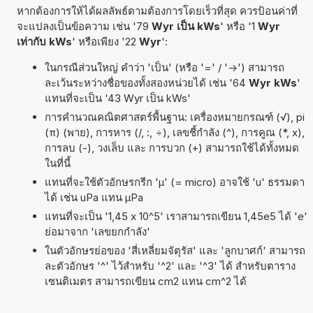
หากต้องการให้ได้ผลลัพธ์ตามต้องการโดยเร็วที่สุด ควรป้อนค่าที่
จะแปลงเป็นข้อความ เช่น '79
Wyr เป็น kWs
' หรือ '1
Wyr
เท่ากับ kWs
' หรือเพียง '22
Wyr
':
ในกรณีส่วนใหญ่ คำว่า 'เป็น' (หรือ '=' / '->') สามารถ
ละเว้นระหว่างชื่อของทั้งสองหน่วยได้ เช่น '64
Wyr kWs
'
แทนที่จะเป็น '43 Wyr เป็น kWs'
การคำนวณคณิตศาสตร์พื้นฐาน: เครื่องหมายกรณฑ์ (√), pi
(π) (พาย), การหาร (/, :, ÷), เลขชี้กำลัง (^), การคูณ (*, x),
การลบ (-), วงเล็บ และ การบวก (+) สามารถใช้ได้ทั้งหมด
ในที่นี้
แทนที่จะใช้ตัวอักษรกรีก 'µ' (= micro) อาจใช้ 'u' ธรรมดา
ได้ เช่น uPa แทน µPa
แทนที่จะเป็น '1,45 x 10^5' เราสามารถเขียน 1,45e5 ได้ 'e'
ย่อมาจาก 'เลขยกกำลัง'
ในตัวอักษรย่อของ 'สี่เหลี่ยมจัตุรัส' และ 'ลูกบาศก์' สามารถ
ละตัวอักษร '^' ไว้สำหรับ '^2' และ '^3' ได้ สำหรับตาราง
เซนติเมตร สามารถเขียน cm2 แทน cm^2 ได้