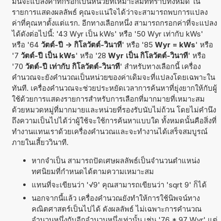
มันจะแปลงค่าที่กรอกเป็นหน่วยที่เหมาะสมที่ทราบทั้งหมด ใน
รายการแสดงผลลัพธ์ คุณจะแน่ใจได้ว่าจะสามารถพบการแปลง
ค่าที่คุณหาตั้งแต่แรก. อีกทางเลือกหนึ่ง สามารถกรอกค่าที่จะแปลง
ได้ดังต่อไปนี้: '43 Wyr เป็น kWs' หรือ '50 Wyr เท่ากับ kWs'
หรือ '64
วัตต์-ปี -> กิโลวัตต์-วินาที
' หรือ '85
Wyr = kWs
' หรือ
'7
วัตต์-ปี เป็น kWs
' หรือ '28
Wyr เป็น กิโลวัตต์-วินาที
' หรือ
'70
วัตต์-ปี เท่ากับ กิโลวัตต์-วินาที
' สำหรับทางเลือกนี้ เครื่อง
คำนวณจะยังคำนวณเป็นหน่วยของค่าเดิมจะที่แปลงโดยเฉพาะใน
ทันที. เครื่องคำนวณจะช่วยประหยัดเวลาการค้นหาที่ยุ่งยากให้กับผู้
ใช้ด้วยการแสดงรายการสำหรับการเลือกที่มากมายที่เหมาะสม
ด้วยหมวดหมู่ที่มากมายและหน่วยที่รองรับนับไม่ถ้วน โดยไม่คำนึง
ถึงความเป็นไปได้ว่าผู้ใช้จะใช้การค้นหาแบบใด ทั้งหมดนั้นคือสิ่งที่
ทำงานแทนเราด้วยเครื่องคำนวณและจะทำงานได้เสร็จสมบูรณ์
ภายในเสี้ยววินาที.
หากจำเป็น สามารถปัดเศษผลลัพธ์เป็นจำนวนตำแหน่ง
ทศนิยมที่กำหนดได้ตามความเหมาะสม
แทนที่จะเขียนว่า '√9' คุณสามารถเขียนว่า 'sqrt 9' ก็ได้
นอกจากนี้แล้ว เครื่องคำนวณยังทำให้การใช้นิพจน์ทาง
คณิตศาสตร์เป็นไปได้ ดังผลลัพธ์ ไม่เฉพาะการคำนวณ
จำนวนหนึ่งกับอีกจำนวนหนึ่งเท่านั้น เช่น '76 * 97 Wyr' แต่