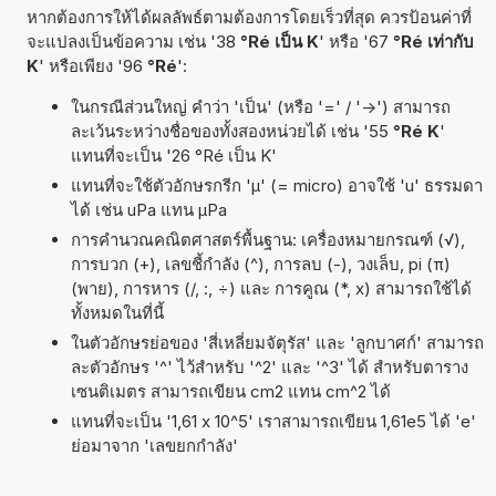
หากต้องการให้ได้ผลลัพธ์ตามต้องการโดยเร็วที่สุด ควรป้อนค่าที่
จะแปลงเป็นข้อความ เช่น '38
°Ré เป็น K
' หรือ '67
°Ré เท่ากับ
K
' หรือเพียง '96
°Ré
':
ในกรณีส่วนใหญ่ คำว่า 'เป็น' (หรือ '=' / '->') สามารถ
ละเว้นระหว่างชื่อของทั้งสองหน่วยได้ เช่น '55
°Ré K
'
แทนที่จะเป็น '26 °Ré เป็น K'
แทนที่จะใช้ตัวอักษรกรีก 'µ' (= micro) อาจใช้ 'u' ธรรมดา
ได้ เช่น uPa แทน µPa
การคำนวณคณิตศาสตร์พื้นฐาน: เครื่องหมายกรณฑ์ (√),
การบวก (+), เลขชี้กำลัง (^), การลบ (-), วงเล็บ, pi (π)
(พาย), การหาร (/, :, ÷) และ การคูณ (*, x) สามารถใช้ได้
ทั้งหมดในที่นี้
ในตัวอักษรย่อของ 'สี่เหลี่ยมจัตุรัส' และ 'ลูกบาศก์' สามารถ
ละตัวอักษร '^' ไว้สำหรับ '^2' และ '^3' ได้ สำหรับตาราง
เซนติเมตร สามารถเขียน cm2 แทน cm^2 ได้
แทนที่จะเป็น '1,61 x 10^5' เราสามารถเขียน 1,61e5 ได้ 'e'
ย่อมาจาก 'เลขยกกำลัง'