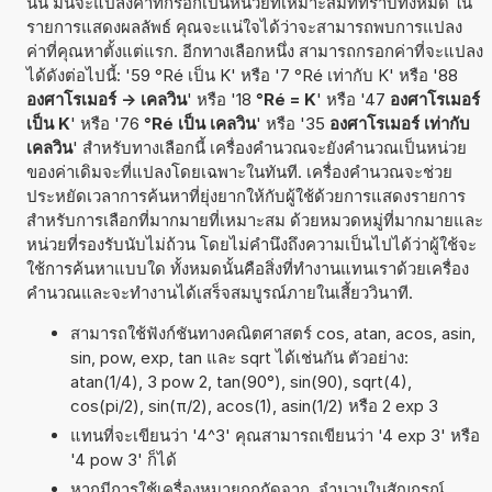
นั้น มันจะแปลงค่าที่กรอกเป็นหน่วยที่เหมาะสมที่ทราบทั้งหมด ใน
รายการแสดงผลลัพธ์ คุณจะแน่ใจได้ว่าจะสามารถพบการแปลง
ค่าที่คุณหาตั้งแต่แรก. อีกทางเลือกหนึ่ง สามารถกรอกค่าที่จะแปลง
ได้ดังต่อไปนี้: '59 °Ré เป็น K' หรือ '7 °Ré เท่ากับ K' หรือ '88
องศาโรเมอร์ -> เคลวิน
' หรือ '18
°Ré = K
' หรือ '47
องศาโรเมอร์
เป็น K
' หรือ '76
°Ré เป็น เคลวิน
' หรือ '35
องศาโรเมอร์ เท่ากับ
เคลวิน
' สำหรับทางเลือกนี้ เครื่องคำนวณจะยังคำนวณเป็นหน่วย
ของค่าเดิมจะที่แปลงโดยเฉพาะในทันที. เครื่องคำนวณจะช่วย
ประหยัดเวลาการค้นหาที่ยุ่งยากให้กับผู้ใช้ด้วยการแสดงรายการ
สำหรับการเลือกที่มากมายที่เหมาะสม ด้วยหมวดหมู่ที่มากมายและ
หน่วยที่รองรับนับไม่ถ้วน โดยไม่คำนึงถึงความเป็นไปได้ว่าผู้ใช้จะ
ใช้การค้นหาแบบใด ทั้งหมดนั้นคือสิ่งที่ทำงานแทนเราด้วยเครื่อง
คำนวณและจะทำงานได้เสร็จสมบูรณ์ภายในเสี้ยววินาที.
สามารถใช้ฟังก์ชันทางคณิตศาสตร์ cos, atan, acos, asin,
sin, pow, exp, tan และ sqrt ได้เช่นกัน ตัวอย่าง:
atan(1/4), 3 pow 2, tan(90°), sin(90), sqrt(4),
cos(pi/2), sin(π/2), acos(1), asin(1/2) หรือ 2 exp 3
แทนที่จะเขียนว่า '4^3' คุณสามารถเขียนว่า '4 exp 3' หรือ
'4 pow 3' ก็ได้
หากมีการใช้เครื่องหมายถูกถัดจาก ,จำนวนในสัญกรณ์