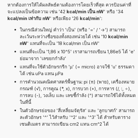
หากต้องการให้ได้ผลลัพธ์ตามต้องการโดยเร็วที่สุด ควรป้อนค่าที่
จะแปลงเป็นข้อความ เช่น '42
kcal/min เป็น nW
' หรือ '34
kcal/min เท่ากับ nW
' หรือเพียง '26
kcal/min
':
ในกรณีส่วนใหญ่ คำว่า 'เป็น' (หรือ '=' / '->') สามารถ
ละเว้นระหว่างชื่อของทั้งสองหน่วยได้ เช่น '10
kcal/min
nW
' แทนที่จะเป็น '18 kcal/min เป็น nW'
แทนที่จะเป็น '1,86 x 10^5' เราสามารถเขียน 1,86e5 ได้ 'e'
ย่อมาจาก 'เลขยกกำลัง'
แทนที่จะใช้ตัวอักษรกรีก 'µ' (= micro) อาจใช้ 'u' ธรรมดา
ได้ เช่น uPa แทน µPa
การคำนวณคณิตศาสตร์พื้นฐาน: pi (π) (พาย), เครื่องหมาย
กรณฑ์ (√), การคูณ (*, x), การบวก (+), การหาร (/, :, ÷),
การลบ (-), วงเล็บ และ เลขชี้กำลัง (^) สามารถใช้ได้ทั้งหมด
ในที่นี้
ในตัวอักษรย่อของ 'สี่เหลี่ยมจัตุรัส' และ 'ลูกบาศก์' สามารถ
ละตัวอักษร '^' ไว้สำหรับ '^2' และ '^3' ได้ สำหรับตาราง
เซนติเมตร สามารถเขียน cm2 แทน cm^2 ได้