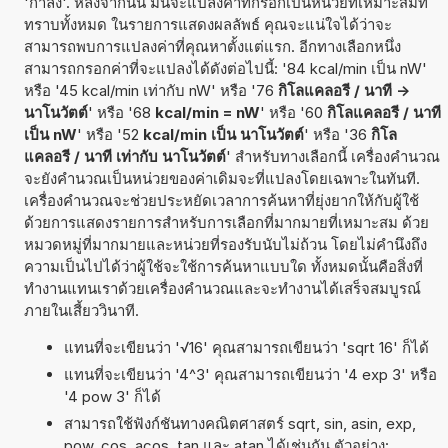
'กำลัง'. หลังจากนั้น มันจะแปลงค่าที่กรอกเป็นหน่วยที่เหมาะสมที่
ทราบทั้งหมด ในรายการแสดงผลลัพธ์ คุณจะแน่ใจได้ว่าจะ
สามารถพบการแปลงค่าที่คุณหาตั้งแต่แรก. อีกทางเลือกหนึ่ง
สามารถกรอกค่าที่จะแปลงได้ดังต่อไปนี้: '84 kcal/min เป็น nW'
หรือ '45 kcal/min เท่ากับ nW' หรือ '76
กิโลแคลอรี / นาที ->
นาโนวัตต์
' หรือ '68
kcal/min = nW
' หรือ '60
กิโลแคลอรี / นาที
เป็น nW
' หรือ '52
kcal/min เป็น นาโนวัตต์
' หรือ '36
กิโล
แคลอรี / นาที เท่ากับ นาโนวัตต์
' สำหรับทางเลือกนี้ เครื่องคำนวณ
จะยังคำนวณเป็นหน่วยของค่าเดิมจะที่แปลงโดยเฉพาะในทันที.
เครื่องคำนวณจะช่วยประหยัดเวลาการค้นหาที่ยุ่งยากให้กับผู้ใช้
ด้วยการแสดงรายการสำหรับการเลือกที่มากมายที่เหมาะสม ด้วย
หมวดหมู่ที่มากมายและหน่วยที่รองรับนับไม่ถ้วน โดยไม่คำนึงถึง
ความเป็นไปได้ว่าผู้ใช้จะใช้การค้นหาแบบใด ทั้งหมดนั้นคือสิ่งที่
ทำงานแทนเราด้วยเครื่องคำนวณและจะทำงานได้เสร็จสมบูรณ์
ภายในเสี้ยววินาที.
แทนที่จะเขียนว่า '√16' คุณสามารถเขียนว่า 'sqrt 16' ก็ได้
แทนที่จะเขียนว่า '4^3' คุณสามารถเขียนว่า '4 exp 3' หรือ
'4 pow 3' ก็ได้
สามารถใช้ฟังก์ชันทางคณิตศาสตร์ sqrt, sin, asin, exp,
pow, cos, acos, tan และ atan ได้เช่นกัน ตัวอย่าง: