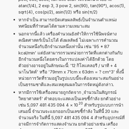
atan(1/4), 2 exp 3, 3 pow 2, sin(90), tan(90°), acos(1),
sqrt(4), cos(pi/2), asin(1/2) หรือ sin(π/2)
หากจำเป็น สามารถปัดเศษผลลัพธ์เป็นจำนวนตำแหน่ง
ทศนิยมที่กำหนดได้ตามความเหมาะสม
นอกจากนี้แล้ว เครื่องคำนวณยังทำให้การใช้นิพจน์ทาง
คณิตศาสตร์เป็นไปได้ ดังผลลัพธ์ ไม่เฉพาะการคำนวณ
จำนวนหนึ่งกับอีกจำนวนหนึ่งเท่านั้น เช่น '95 * 87
kcal/min' แต่ยังสามารถรวมหน่วยการวัดที่แตกต่างกันกับ
อีกจำนวนหนึ่งโดยตรงในการแปลงค่าได้อีกด้วย โดย
ตัวอย่างอาจอยู่ในลักษณะนี้: '12 กิโลแคลอรี / นาที + 4
นาโนวัตต์' หรือ '79mm x 71cm x 63dm = ? cm^3' ทั้งนี้
หน่วยการวัดที่รวมอยู่ในรูปแบบนี้จะต้องเหมาะสมกันอย่าง
เป็นธรรมชาติและสมเหตุสมผลในการจัดหมู่ดังกล่าว.
หากมีการใช้เครื่องหมายถูกถัดจาก ,จำนวนในสัญกรณ์
วิทยาศาสตร์' คำตอบจะแสดงเป็นเลขชี้กำลัง ยกตัวอย่าง
20
เช่น 5,097 481 435 094 4
×
10
สำหรับรูปแบบการนำ
เสนอนี้ จำนวนจะแยกออกเป็นเลขชี้กำลัง ในที่นี้ 20 และ
จำนวนจริง ในที่นี้ 5,097 481 435 094 4 สำหรับอุปกรณ์ที่
อาจมีการจำกัดการแสดงจำนวน ยกตัวอย่างเช่น เครื่อง